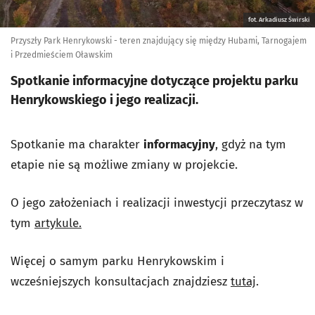
fot. Arkadiusz Świrski
Przyszły Park Henrykowski - teren znajdujący się między Hubami, Tarnogajem
i Przedmieściem Oławskim
Spotkanie informacyjne dotyczące projektu parku
Henrykowskiego i jego realizacji.
Spotkanie ma charakter
informacyjny
, gdyż na tym
etapie nie są możliwe zmiany w projekcie.
O jego założeniach i realizacji inwestycji przeczytasz w
tym
artykule.
Więcej o samym parku Henrykowskim i
wcześniejszych konsultacjach znajdziesz
tutaj
.