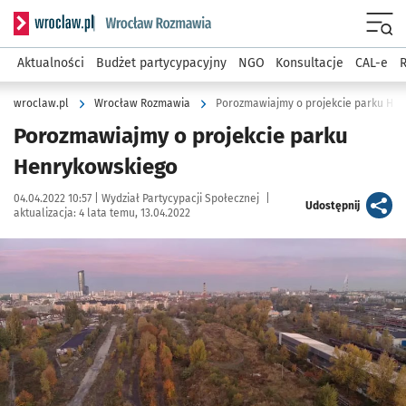
Serwis informacyjny wroclaw.pl podserwis: Rozmawia
Menu
Aktualności
Budżet partycypacyjny
NGO
Konsultacje
CAL-e
R
wroclaw.pl
Wrocław Rozmawia
Porozmawiajmy o projekcie parku He
Porozmawiajmy o projekcie parku
Henrykowskiego
Data publikacji:
Autor:
04.04.2022 10:57 |
Wydział Partycypacji Społecznej
|
artykuł
Udostępnij
aktualizacja:
4 lata temu, 13.04.2022
Kliknij, aby powiększyć