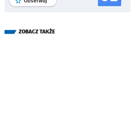
profil
google news
serwisu wroclaw
Obserwuj
ZOBACZ TAKŻE