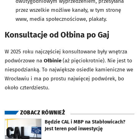
dwutygodniowym wyprzedzeniem, przesyłana
przez wszelkie możliwe kanały, w tym stronę
www, media społecznościowe, plakaty.
Konsultacje od Ołbina po Gaj
W 2025 roku najczęściej konsultowane były wnętrza
podwórzowe na
Ołbinie
(aż pięciokrotnie). Nie jest to
niespodzianką. To największe osiedle kamieniczne we
Wrocławiu i ma po prostu najwięcej podwórek, bo
około czterdziestu.
ZOBACZ RÓWNIEŻ
otworzy się w nowej karcie
Będzie CAL i MBP na Stabłowicach?
Jest teren pod inwestycję