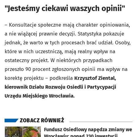
"Jesteśmy ciekawi waszych opinii"
– Konsultacje społeczne mają charakter opiniowania,
a nie wiążącej prawnie decyzji. Statystyka pokazuje
jednak, że warto w tych procesach brać udział. Osoby,
które w nich uczestniczą, mają realny wpływ na
ostateczny projekt. W niektórych przypadkach
przeszło 90 procent zgłoszonych opinii ma wpływ na
korektę projektu – podkreśla
Krzysztof Ziental,
kierownik Działu Rozwoju Osiedli i Partycypacji
Urzędu Miejskiego Wrocławia.
ZOBACZ RÓWNIEŻ
otworzy się w nowej karcie
Fundusz Osiedlowy napędza zmiany we
Wrocławiu: ponad 230 inwestycji