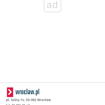
ad
pl. Solny 14,
50-062
Wrocław