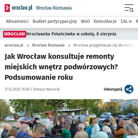
Serwis informacyjny wroclaw.pl podserwis: Rozmawia
Menu
Aktualności
Budżet partycypacyjny
NGO
Konsultacje
CAL-e
R
WROCŁAW
Wrocławska Potańcówka w sobotę, 8 sierpnia
wroclaw.pl
Wrocław Rozmawia
Wrocław przygotowuje się do remontu
Jak Wrocław konsultuje remonty
miejskich wnętrz podwórzowych?
Podsumowanie roku
Data publikacji:
Autor:
artykuł
17.12.2025 15:50 |
Tomasz Wysocki
Udostępnij
Kliknij, aby powiększyć