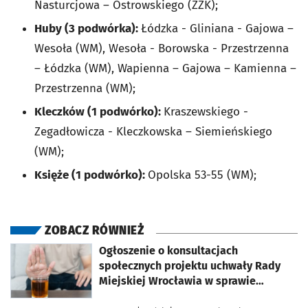
Nasturcjowa – Ostrowskiego (ZZK);
Huby (3 podwórka):
Łódzka - Gliniana - Gajowa –
Wesoła (WM), Wesoła - Borowska - Przestrzenna
– Łódzka (WM), Wapienna – Gajowa – Kamienna –
Przestrzenna (WM);
Kleczków (1 podwórko):
Kraszewskiego -
Zegadłowicza - Kleczkowska – Siemieńskiego
(WM);
Księże (1 podwórko):
Opolska 53-55 (WM);
ZOBACZ RÓWNIEŻ
otworzy się w nowej karcie
Ogłoszenie o konsultacjach
społecznych projektu uchwały Rady
Miejskiej Wrocławia w sprawie
„Gminnego programu profilaktyki i