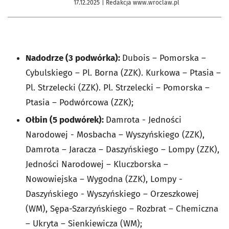
rozwiązywania problemów
17.12.2025
| Redakcja www.wroclaw.pl
alkoholowych oraz przeciwdziałania
narkomanii dla miasta Wrocławia na
lata 2026-2029
Nadodrze (3 podwórka):
Dubois – Pomorska –
Cybulskiego – Pl. Borna (ZZK). Kurkowa – Ptasia –
Pl. Strzelecki (ZZK). Pl. Strzelecki – Pomorska –
Ptasia – Podwórcowa (ZZK);
Ołbin (5 podwórek):
Damrota - Jedności
Narodowej - Mosbacha – Wyszyńskiego (ZZK),
Damrota – Jaracza – Daszyńskiego – Lompy (ZZK),
Jedności Narodowej – Kluczborska –
Nowowiejska – Wygodna (ZZK), Lompy -
Daszyńskiego - Wyszyńskiego – Orzeszkowej
(WM), Sępa-Szarzyńskiego – Rozbrat – Chemiczna
– Ukryta – Sienkiewicza (WM);