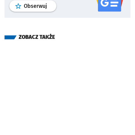
profil
google news
serwisu wroclaw
Obserwuj
ZOBACZ TAKŻE