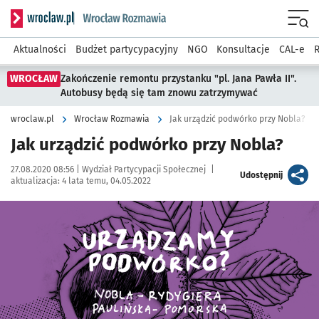
Serwis informacyjny wroclaw.pl podserwis: Rozmawia
Menu
Aktualności
Budżet partycypacyjny
NGO
Konsultacje
CAL-e
R
WROCŁAW
Zakończenie remontu przystanku "pl. Jana Pawła II".
Autobusy będą się tam znowu zatrzymywać
wroclaw.pl
Wrocław Rozmawia
Jak urządzić podwórko przy Nobla?
Jak urządzić podwórko przy Nobla?
Data publikacji:
Autor:
27.08.2020 08:56 |
Wydział Partycypacji Społecznej
|
artykuł
Udostępnij
aktualizacja:
4 lata temu, 04.05.2022
Kliknij, aby powiększyć