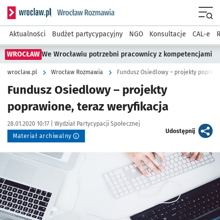
Serwis informacyjny wroclaw.pl podserwis: Rozmawia
Menu
Aktualności
Budżet partycypacyjny
NGO
Konsultacje
CAL-e
R
WROCŁAW
We Wrocławiu potrzebni pracownicy z kompetencjami
wroclaw.pl
Wrocław Rozmawia
Fundusz Osiedlowy – projekty poprawi
Fundusz Osiedlowy – projekty
poprawione, teraz weryfikacja
Data publikacji:
Autor:
28.01.2020 10:17 |
Wydział Partycypacji Społecznej
artykuł
Udostępnij
Materiał archiwalny
Kliknij, aby powiększyć