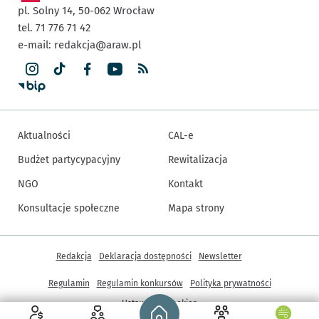
pl. Solny 14,
50-062
Wrocław
tel. 71 776 71 42
e-mail:
redakcja@araw.pl
Aktualności
CAL-e
Budżet partycypacyjny
Rewitalizacja
NGO
Kontakt
Konsultacje społeczne
Mapa strony
Inne informacje
Redakcja
Deklaracja dostępności
Newsletter
Regulamin
Regulamin konkursów
Polityka prywatności
Strona główna - wroclaw.pl
Ustawienia cookies