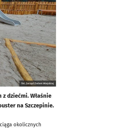
fot. Zarząd Zieleni Miejskiej
n z dziećmi. Właśnie
uster na Szczepinie.
ciąga okolicznych