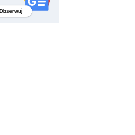
profil
google news
serwisu wroclaw.pl
Obserwuj