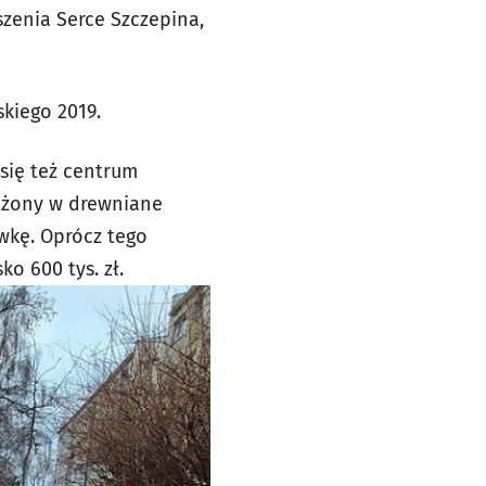
zenia Serce Szczepina,
kiego 2019.
 się też centrum
sażony w drewniane
awkę. Oprócz tego
o 600 tys. zł.