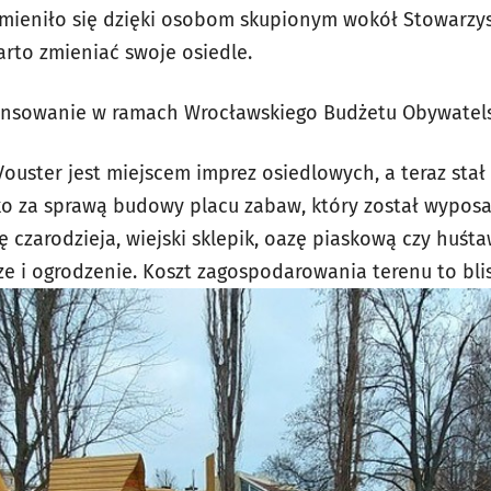
mieniło się dzięki osobom skupionym wokół Stowarzys
arto zmieniać swoje osiedle.
nansowanie w ramach Wrocławskiego Budżetu Obywatels
ouster jest miejscem imprez osiedlowych, a teraz stał
ko za sprawą budowy placu zabaw, który został wypo
ę czarodzieja, wiejski sklepik, oazę piaskową czy huśt
ze i ogrodzenie. Koszt zagospodarowania terenu to blisk