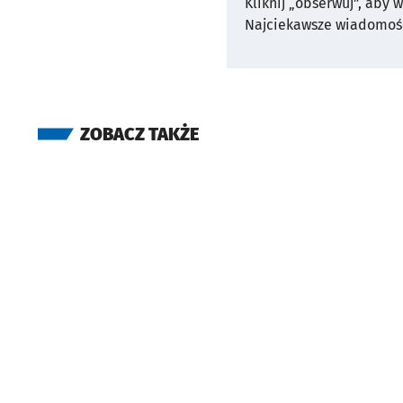
Kliknij „obserwuj”, aby 
Najciekawsze wiadomośc
ZOBACZ TAKŻE