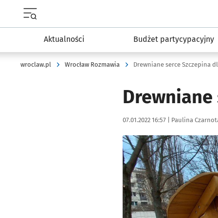
Menu główne portalu wroclaw.pl
Aktualności
Budżet partycypacyjny
wroclaw.pl
Wrocław Rozmawia
Drewniane serce Szczepina d
Drewniane 
Data publikacji:
Autor:
07.01.2022 16:57 |
Paulina Czarnot
Kliknij, aby powiększyć