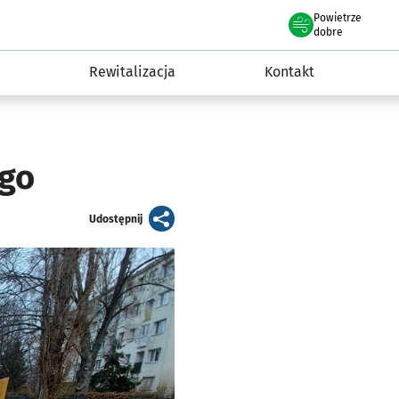
Powietrze
we Wrocławiu
awia
dobre
Rewitalizacja
Kontakt
ego
artykuł
Udostępnij