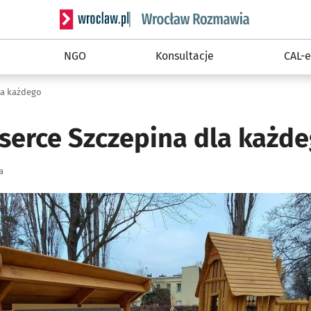
Serwis informacyjny wroclaw.pl podserwis: Rozm
NGO
Konsultacje
CAL-e
la każdego
serce Szczepina dla każd
a