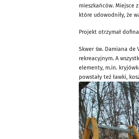
mieszkańców. Miejsce z
które udowodniły, że w
Projekt otrzymał dofi
Skwer św. Damiana de V
rekreacyjnym. A wszyst
elementy, m.in. kryjówk
powstały też ławki, kos