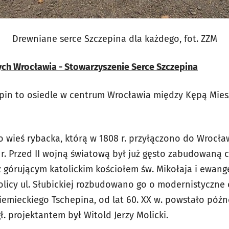
Drewniane serce Szczepina dla każdego, fot. ZZM
ch Wrocławia - Stowarzyszenie Serce Szczepina
pin to osiedle w centrum Wrocławia między Kępą Mies
 wieś rybacka, którą w 1808 r. przyłączono do Wrocław
. Przed II wojną światową był już gęsto zabudowaną
 górującym katolickim kościołem św. Mikołaja i ewange
kolicy ul. Słubickiej rozbudowano go o modernistyczne
 niemieckiego Tschepina, od lat 60. XX w. powstało pó
ł. projektantem był Witold Jerzy Molicki.