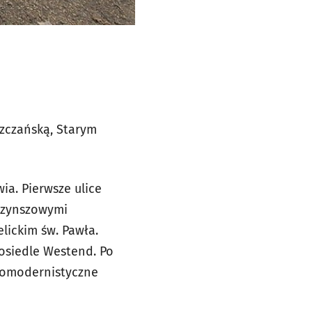
zczańską, Starym
ia. Pierwsze ulice
 czynszowymi
lickim św. Pawła.
 osiedle Westend. Po
źnomodernistyczne