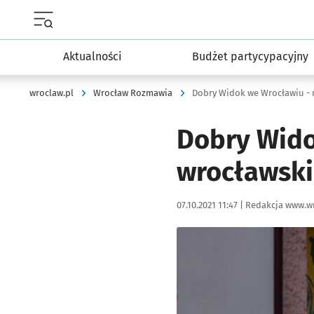
Menu główne portalu wroclaw.pl
Aktualności
Budżet partycypacyjny
wroclaw.pl
Wrocław Rozmawia
Dobry Widok we Wrocławiu - 
Dobry Wido
wrocławski
Data publikacji:
Autor:
07.10.2021 11:47 |
Redakcja www.wr