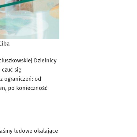
Ciba
iuszkowskiej Dzielnicy
 czuć się
ez ograniczeń: od
ien, po konieczność
 Taśmy ledowe okalające