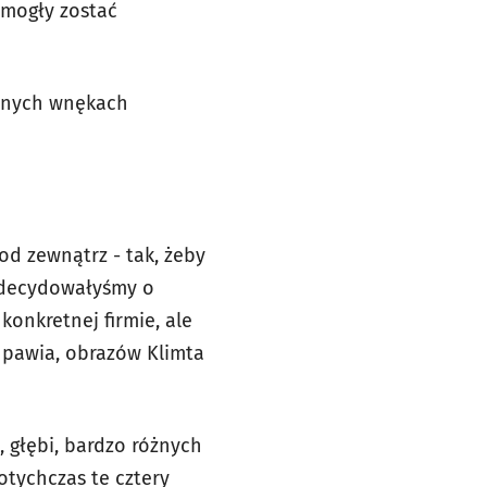
 mogły zostać
ionych wnękach
od zewnątrz - tak, żeby
zdecydowałyśmy o
onkretnej firmie, ale
 pawia, obrazów Klimta
 głębi, bardzo różnych
otychczas te cztery