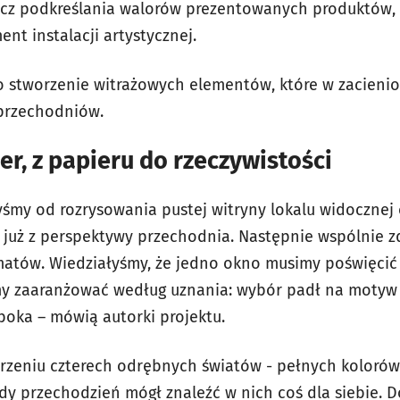
rócz podkreślania walorów prezentowanych produktów,
nt instalacji artystycznej.
ło stworzenie witrażowych elementów, które w zacien
 przechodniów.
er, z papieru do rzeczywistości
yśmy od rozrysowania pustej witryny lokalu widocznej 
uż z perspektywy przechodnia. Następnie wspólnie 
tów. Wiedziałyśmy, że jedno okno musimy poświęcić k
my zaaranżować według uznania: wybór padł na motyw
boka – mówią autorki projektu.
rzeniu czterech odrębnych światów - pełnych kolorów,
żdy przechodzień mógł znaleźć w nich coś dla siebie. D