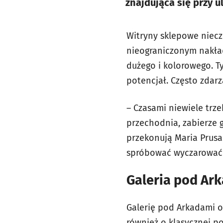
znajdująca się przy u
Witryny sklepowe niecz
nieograniczonym nakład
dużego i kolorowego. T
potencjał. Często zdarz
– Czasami niewiele trz
przechodnia, zabierze g
przekonują Maria Prusa
spróbować wyczarować 
Galeria pod Ark
Galerię pod Arkadami od
również o klasycznej p