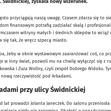
l. Świdnickiej, zyskała nowy wizerunek.
ęsto przyciągają naszą uwagę. Czasem zdarza się to si
om finansowym potrafią zadziałać skalą i profesjon
ymczasem witryny małych i średnich sklepów to wciąż
a się tak, że wręcz szpecą miasto.
eba, żeby w oknie wystawowym zaaranżować coś, co pr
o w inny świat, pozwoli mu na chwilę wyłączyć się z r
kowska i Zuza Wollny, czyli zespół Dobrego Widoku. T
nową rzeczywistość pod Arkadami.
adami przy ulicy Świdnickiej
 lat prowadzi Jolanta Janeczek. Do salonu przeniosła 
orcelanie nigdy nie zapomina. Dbałość o ponadczasowo