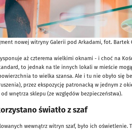
gment nowej witryny Galerii pod Arkadami, fot. Bartek 
ysponuje aż czterema wielkimi oknami - i choć na Kośc
tandard, to jednak na tle innych lokali w mieście mogą
powierzchnia to wielka szansa. Ale i tu nie obyło się b
 ruszenia), przez ekspozycję patronacką w jednym z ok
 od wnętrza sklepu (ze względów bezpieczeństwa).
orzystano światło z szaf
lowanych wewnątrz witryn szaf, było ich oświetlenie.