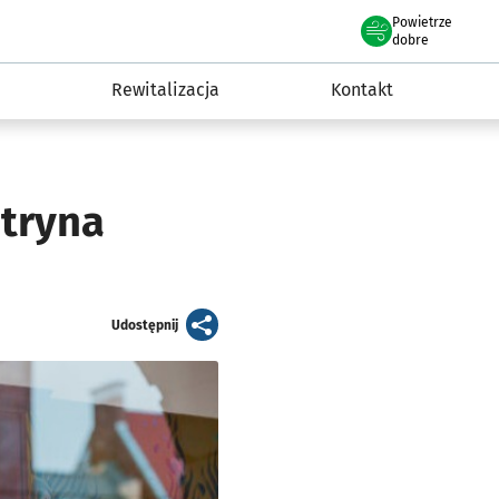
Powietrze
we Wrocławiu
awia
dobre
Rewitalizacja
Kontakt
tryna
artykuł
Udostępnij