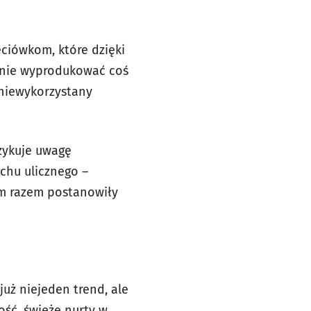
eciówkom, które dzięki
alnie wyprodukować coś
 niewykorzystany
zykuje uwagę
uchu ulicznego –
ym razem postanowiły
już niejeden trend, ale
ść, świeże nurty w