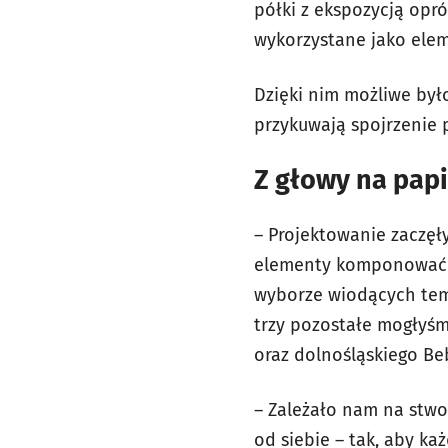
półki z ekspozycją op
wykorzystane jako eleme
Dzięki nim możliwe by
przykuwają spojrzenie
Z głowy na papi
– Projektowanie zaczęł
elementy komponować j
wyborze wiodących tema
trzy pozostałe mogłyś
oraz dolnośląskiego Be
– Zależało nam na stwo
od siebie – tak, aby ka