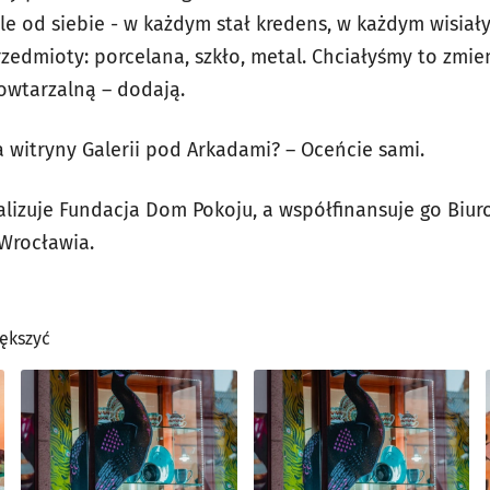
ele od siebie - w każdym stał kredens, w każdym wisiał
zedmioty: porcelana, szkło, metal. Chciałyśmy to zmien
owtarzalną – dodają.
 witryny Galerii pod Arkadami? – Oceńcie sami.
alizuje Fundacja Dom Pokoju, a współfinansuje go Biu
Wrocławia.
iększyć