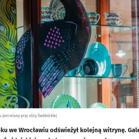
porcelany przy ulicy Świdnickiej
u we Wrocławiu odświeżył kolejną witrynę. Gal