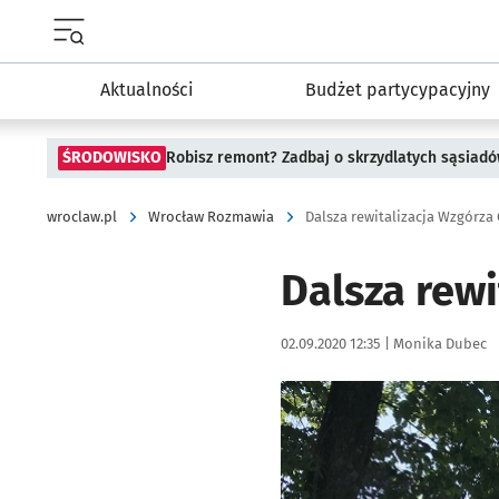
Menu główne portalu wroclaw.pl
Aktualności
Budżet partycypacyjny
ŚRODOWISKO
Robisz remont? Zadbaj o skrzydlatych sąsiad
wroclaw.pl
Wrocław Rozmawia
Dalsza rewitalizacja Wzgórza
Dalsza rew
Data publikacji:
Autor:
02.09.2020 12:35 |
Monika Dubec
Kliknij, aby powiększyć