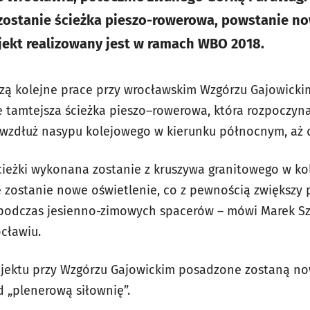
zostanie ścieżka pieszo-rowerowa, powstanie no
ojekt realizowany jest w ramach WBO 2018.
szą kolejne prace przy wrocławskim Wzgórzu Gajowicki
tamtejsza ścieżka pieszo–rowerowa, która rozpoczyn
j wzdłuż nasypu kolejowego w kierunku północnym, aż d
ieżki wykonana zostanie z kruszywa granitowego w ko
 zostanie nowe oświetlenie, co z pewnością zwiększy 
 podczas jesienno-zimowych spacerów – mówi Marek Sz
ocławiu.
jektu przy Wzgórzu Gajowickim posadzone zostaną no
 „plenerową siłownię”.