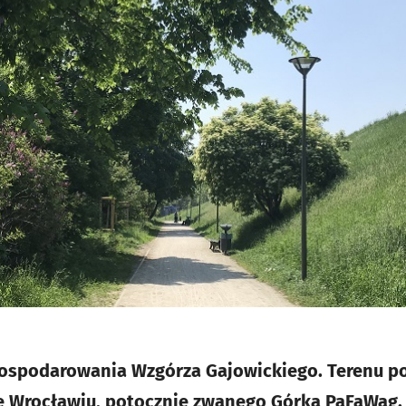
gospodarowania Wzgórza Gajowickiego. Terenu p
 we Wrocławiu, potocznie zwanego Górką PaFaWag.