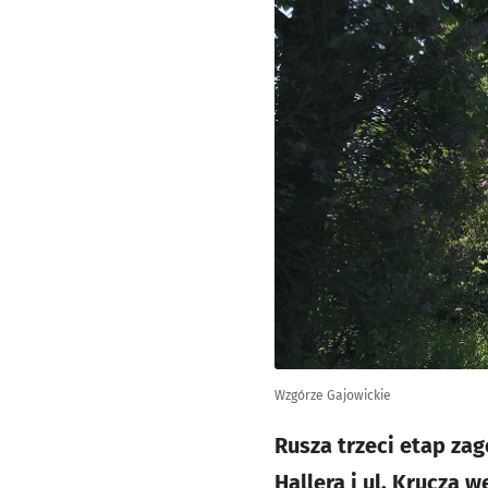
Wzgórze Gajowickie
Rusza trzeci etap za
Hallera i ul. Kruczą