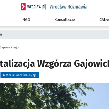
Serwis informacyjny wroclaw.pl podserwis: Rozm
NGO
Konsultacje
CAL-e
ów
 Gajowickiego
italizacja Wzgórza Gajowic
Materiał archiwalny