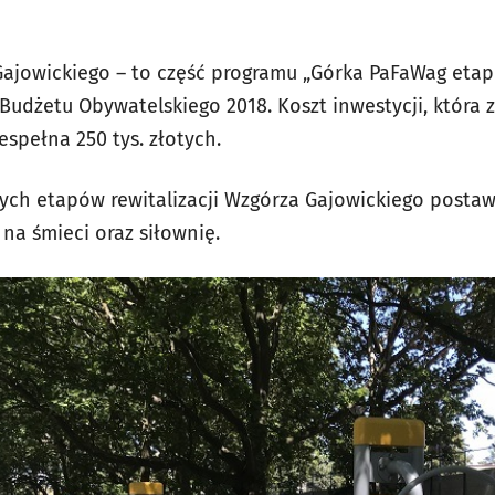
Gajowickiego – to część programu „Górka PaFaWag etap
udżetu Obywatelskiego 2018. Koszt inwestycji, która 
iespełna 250 tys. złotych.
ch etapów rewitalizacji Wzgórza Gajowickiego posta
 na śmieci oraz siłownię.