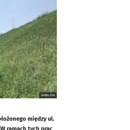
źródło: ZZM
ołożonego między ul.
 W ramach tych prac