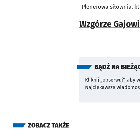
Plenerowa siłownia, k
Wzgórze Gajowic
BĄDŹ NA BIEŻĄ
Kliknij „obserwuj”, aby 
Najciekawsze wiadomośc
ZOBACZ TAKŻE