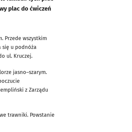
wy plac do ćwiczeń
m. Przede wszystkim
a się u podnóża
o ul. Kruczej.
lorze jasno–szarym.
poczucie
empliński z Zarządu
we trawniki. Powstanie