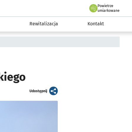
Powietrze
we Wrocławiu
awia
umiarkowane
Rewitalizacja
Kontakt
kiego
artykuł
Udostępnij