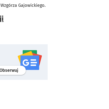
 Wzgórza Gajowickiego.
ji
profil
google news
serwisu wroclaw.pl
Obserwuj