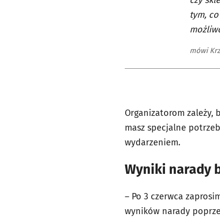
czy skl
tym, co
możliwo
mówi Krz
Organizatorom zależy, 
masz specjalne potrzeb
wydarzeniem.
Wyniki narady 
– Po 3 czerwca zapros
wyników narady poprzez