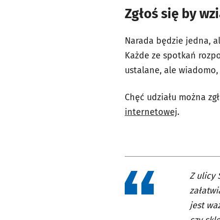
Zgłoś się by wz
Narada będzie jedna, al
Każde ze spotkań rozpoc
ustalane, ale wiadomo, 
Chęć udziału można zgł
internetowej
.
Z ulicy
załatwi
jest wa