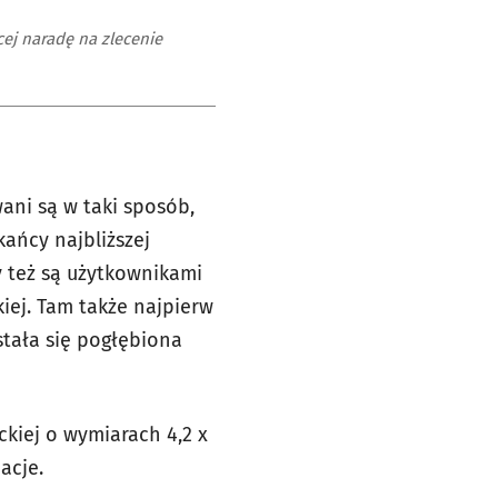
ej naradę na zlecenie
ani są w taki sposób,
ańcy najbliższej
y też są użytkownikami
kiej. Tam także najpierw
stała się pogłębiona
ckiej o wymiarach 4,2 x
acje.