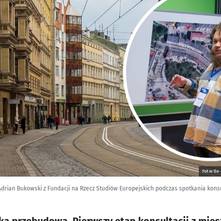
Fot w tle
- Adrian Bukowski z Fundacji na Rzecz Studiów Europejskich podczas spotkania kon