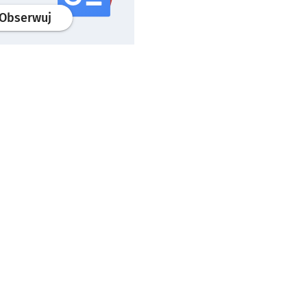
profil
google news
serwisu wroclaw.pl
Obserwuj