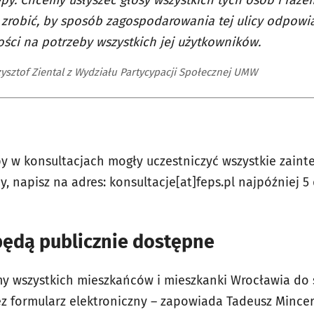
epy. Chcemy usłyszeć głosy wszystkich tych osób i raz
 zrobić, by sposób zagospodarowania tej ulicy odpowi
ści na potrzeby wszystkich jej użytkowników.
ysztof Ziental z Wydziału Partycypacji Społecznej UMW
by w konsultacjach mogły uczestniczyć wszystkie zaint
y, napisz na adres: konsultacje[at]feps.pl najpóźniej
będą publicznie dostępne
imy wszystkich mieszkańców i mieszkanki Wrocławia d
 formularz elektroniczny – zapowiada Tadeusz Mincer