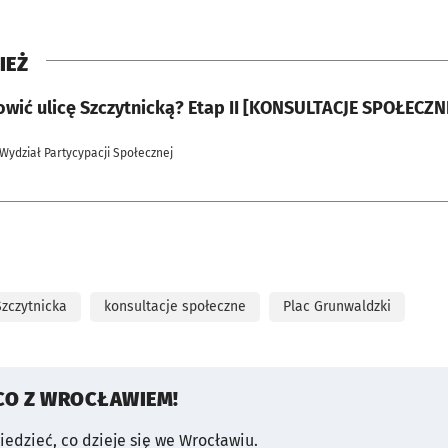
IEŻ
owić ulicę Szczytnicką? Etap II [KONSULTACJE SPOŁECZN
 Wydział Partycypacji Społecznej
Szczytnicka
konsultacje społeczne
Plac Grunwaldzki
CO Z WROCŁAWIEM!
wiedzieć, co dzieje się we Wrocławiu.