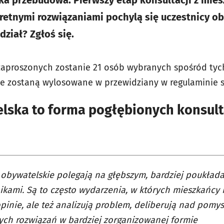
eka przebudowa. Pierwszy etap konsultacji z mies
retnymi rozwiązaniami pochylą się uczestnicy ob
dział? Zgłoś się.
zaproszonych zostanie 21 osób wybranych spośród tych,
nie zostaną wylosowane w przewidziany w regulaminie 
lska to forma pogłębionych konsult
obywatelskie polegają na głębszym, bardziej poukład
ikami. Są to często wydarzenia, w których mieszkańcy 
pinie, ale też analizują problem, deliberują nad pomys
ch rozwiązań w bardziej zorganizowanej formie