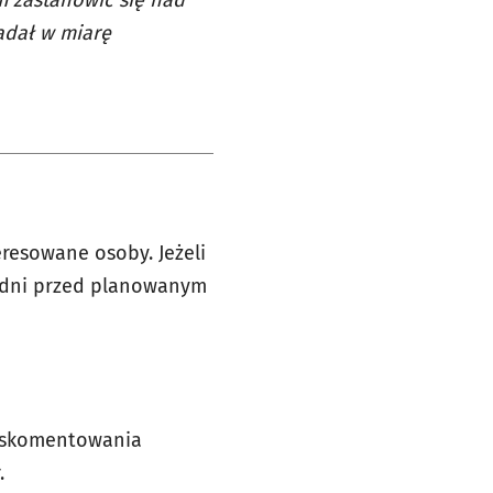
em zastanowić się nad
adał w miarę
eresowane osoby. Jeżeli
 5 dni przed planowanym
o skomentowania
.