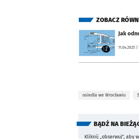
ZOBACZ RÓWN
otworzy się w nowej karcie
Jak odn
11.04.2025
|
osiedla we Wrocławiu
BĄDŹ NA BIEŻĄ
Kliknij „obserwuj”, aby 