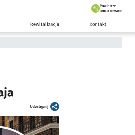
Powietrze
we Wrocławiu
awia
umiarkowane
Rewitalizacja
Kontakt
aja
artykuł
Udostępnij