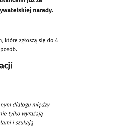
zkańcami już za
ywatelskiej narady.
 które zgłoszą się do 4
sposób.
acji
anym dialogu między
nie tylko wyrażają
łami i szukają