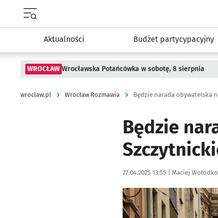
Menu główne portalu wroclaw.pl
Aktualności
Budżet partycypacyjny
WROCŁAW
Wrocławska Potańcówka w sobotę, 8 sierpnia
wroclaw.pl
Wrocław Rozmawia
Będzie narada obywatelska na
Będzie nar
Szczytnicki
Data publikacji:
Autor:
27.04.2025 13:55 |
Maciej Wołodko
Kliknij, aby powiększyć