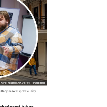
 - Marek Księżarek, fot. w kółku - Tomasz Hołod
sultacyjnego w sprawie ulicy