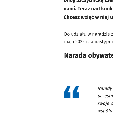
Ulicę Szczytnicką cz
nami. Teraz nad konk
Chcesz wziąć w niej u
Do udziału w naradzie 
maja 2025 r., a następ
Narada obywate
Narady 
uczestn
swoje o
wspólny