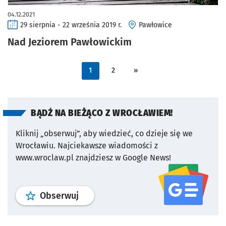
04.12.2021
29 sierpnia - 22 września 2019 r.
Pawłowice
Nad Jeziorem Pawłowickim
1
2
»
BĄDŹ NA BIEŻĄCO Z WROCŁAWIEM!
Kliknij „obserwuj”, aby wiedzieć, co dzieje się we
Wrocławiu.
Najciekawsze wiadomości z
www.wroclaw.pl znajdziesz w Google News!
profil
google news
serwisu wroclaw
Obserwuj