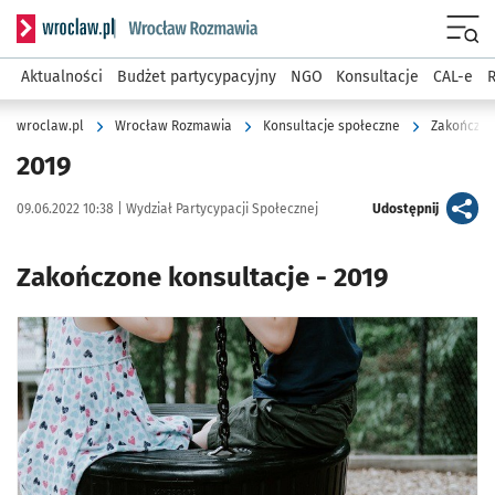
Serwis informacyjny wroclaw.pl podserwis: Rozmawia
Menu
Aktualności
Budżet partycypacyjny
NGO
Konsultacje
CAL-e
R
wroclaw.pl
Wrocław Rozmawia
Konsultacje społeczne
Zakończon
2019
Data publikacji:
Autor:
artykuł
09.06.2022 10:38 |
Wydział Partycypacji Społecznej
Udostępnij
Zakończone konsultacje - 2019