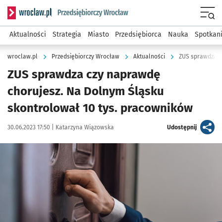
Serwis informacyjny wroclaw.pl podserwis: Strategia rozwo
Menu
Aktualności
Strategia
Miasto
Przedsiębiorca
Nauka
Spotkan
wroclaw.pl
Przedsiębiorczy Wrocław
Aktualności
ZUS sprawdza czy naprawdę
chorujesz. Na Dolnym Śląsku
skontrolował 10 tys. pracowników
Data publikacji:
Autor:
artykuł
30.06.2023 17:50 |
Katarzyna Wiązowska
Udostępnij
Kliknij, aby powiększyć