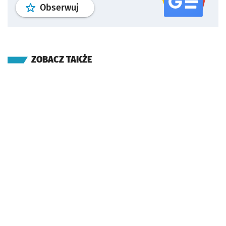
profil
google news
serwisu wroclaw
Obserwuj
ZOBACZ TAKŻE