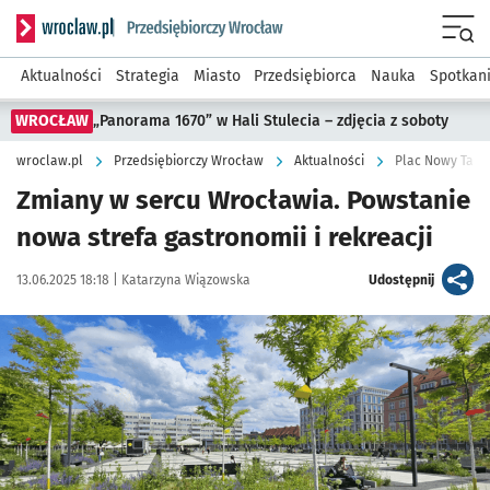
Serwis informacyjny wroclaw.pl podserwis: Strategia rozwo
Menu
Aktualności
Strategia
Miasto
Przedsiębiorca
Nauka
Spotkan
WROCŁAW
„Panorama 1670” w Hali Stulecia – zdjęcia z soboty
wroclaw.pl
Przedsiębiorczy Wrocław
Aktualności
Plac Nowy Targ
Zmiany w sercu Wrocławia. Powstanie
nowa strefa gastronomii i rekreacji
Data publikacji:
Autor:
artykuł
13.06.2025 18:18 |
Katarzyna Wiązowska
Udostępnij
Kliknij, aby zobaczyć galerię