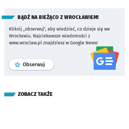
BĄDŹ NA BIEŻĄCO Z WROCŁAWIEM!
Kliknij „obserwuj”, aby wiedzieć, co dzieje się we
Wrocławiu.
Najciekawsze wiadomości z
www.wroclaw.pl znajdziesz w Google News!
profil
google news
serwisu wroclaw
Obserwuj
ZOBACZ TAKŻE