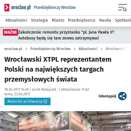
Serwis informacyjny wroclaw.pl podserwis: Strategia rozwo
Menu
Aktualności
Strategia
Miasto
Przedsiębiorca
Nauka
Spotkan
WAŻNE
Zakończenie remontu przystanku "pl. Jana Pawła II".
Autobusy będą się tam znowu zatrzymywać
wroclaw.pl
Przedsiębiorczy Wrocław
Aktualności
Wrocławski XTPL reprezentantem
Polski na największych targach
przemysłowych świata
Data publikacji:
Autor:
18.04.2017 14:26 |
Jarek Ratajczak
|
aktualizacja:
9 lat
temu, 23.04.2017
artykuł
Udostępnij
Materiał archiwalny
Kliknij, aby powiększyć