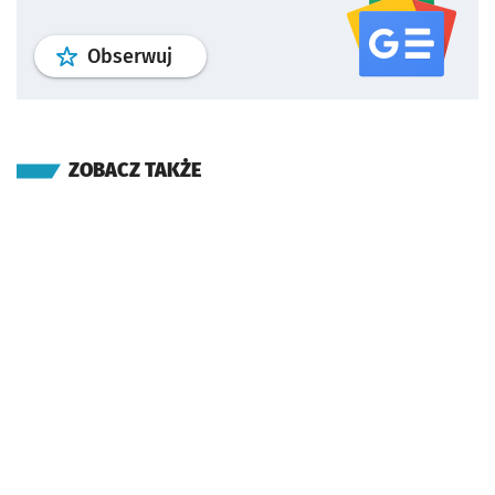
profil
google news
serwisu wroclaw
Obserwuj
ZOBACZ TAKŻE