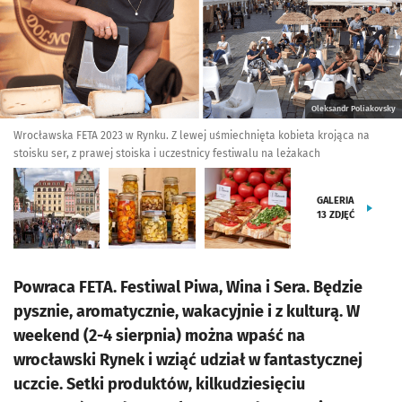
Oleksandr Poliakovsky
Wrocławska FETA 2023 w Rynku. Z lewej uśmiechnięta kobieta krojąca na
stoisku ser, z prawej stoiska i uczestnicy festiwalu na leżakach
GALERIA
13
ZDJĘĆ
Powraca FETA. Festiwal Piwa, Wina i Sera. Będzie
pysznie, aromatycznie, wakacyjnie i z kulturą. W
weekend (2-4 sierpnia) można wpaść na
wrocławski Rynek i wziąć udział w fantastycznej
uczcie. Setki produktów, kilkudziesięciu