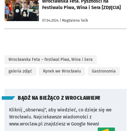
Wrocławska Feta. Pyszności na
Festiwalu Piwa, Wina i Sera [ZDJĘCIA]
07.04.2024
| Magdalena Talik
Wrocławska Feta – festiwal Piwa, Wina i Sera
galeria zdjęć
Rynek we Wrocławiu
Gastronomia
BĄDŹ NA BIEŻĄCO Z WROCŁAWIEM!
Kliknij „obserwuj”, aby wiedzieć, co dzieje się we
Wrocławiu.
Najciekawsze wiadomości z
www.wroclaw.pl znajdziesz w Google News!