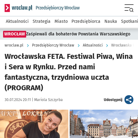
Serwis informacyjny wroclaw.pl podserwis: Strategia rozwo
Menu
Aktualności
Strategia
Miasto
Przedsiębiorca
Nauka
Spotkan
WROCŁAW
Zaśpiewali dla bohaterów Powstania Warszawskiego
wroclaw.pl
Przedsiębiorczy Wrocław
Aktualności
Wrocławska FETA
Wrocławska FETA. Festiwal Piwa, Wina
i Sera w Rynku. Przed nami
fantastyczna, trzydniowa uczta
(PROGRAM)
Data publikacji:
Autor:
artykuł
30.07.2024 20:11 |
Mariola Szczyrba
Udostępnij
Kliknij, aby zobaczyć galerię