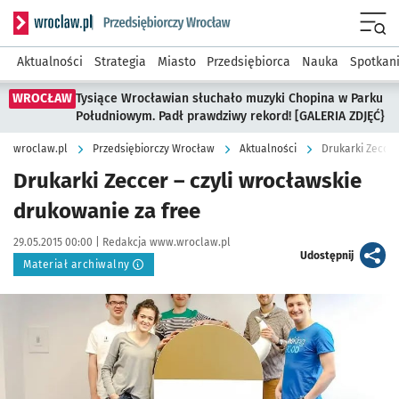
Serwis informacyjny wroclaw.pl podserwis: Strategia rozwo
Menu
Aktualności
Strategia
Miasto
Przedsiębiorca
Nauka
Spotkan
WROCŁAW
Tysiące Wrocławian słuchało muzyki Chopina w Parku
Południowym. Padł prawdziwy rekord! [GALERIA ZDJĘĆ}
wroclaw.pl
Przedsiębiorczy Wrocław
Aktualności
Drukarki Zeccer
Drukarki Zeccer – czyli wrocławskie
drukowanie za free
Data publikacji:
Autor:
29.05.2015 00:00 |
Redakcja www.wroclaw.pl
artykuł
Udostępnij
Materiał archiwalny
Kliknij, aby powiększyć