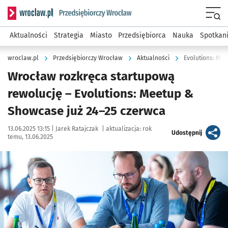
Serwis informacyjny wroclaw.pl podserwis: Strategia rozwo
Menu
Aktualności
Strategia
Miasto
Przedsiębiorca
Nauka
Spotkan
wroclaw.pl
Przedsiębiorczy Wrocław
Aktualności
Evolutions: Me
Wrocław rozkręca startupową
rewolucję – Evolutions: Meetup &
Showcase już 24–25 czerwca
Data publikacji:
Autor:
13.06.2025 13:15 |
Jarek Ratajczak
|
aktualizacja:
rok
artykuł
Udostępnij
temu, 13.06.2025
Kliknij, aby powiększyć