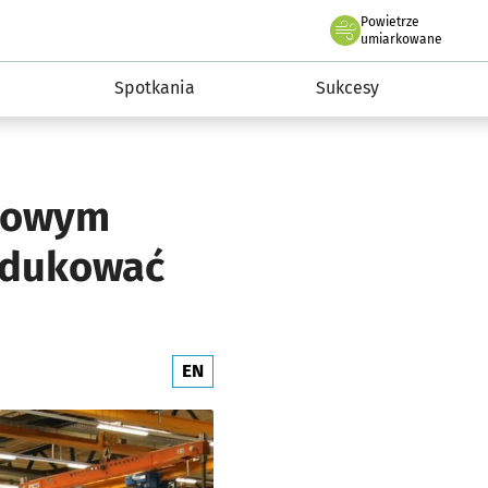
Powietrze
we Wrocławiu
a rozwoju przedsiębiorczości miasta Wrocławia
umiarkowane
Spotkania
Sukcesy
 nowym
rodukować
EN