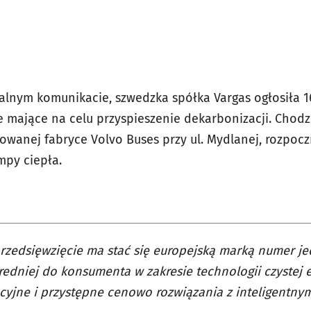
alnym komunikacie, szwedzka spółka Vargas ogłosiła 1
 mające na celu przyspieszenie dekarbonizacji. Chodzi
owanej fabryce Volvo Buses przy ul. Mydlanej, rozpocz
py ciepła.
zedsięwzięcie ma stać się europejską marką numer j
edniej do konsumenta w zakresie technologii czystej e
yjne i przystępne cenowo rozwiązania z inteligentny