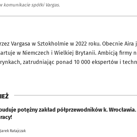
w komunikacie spółki Vargas.
rzez Vargasa w Sztokholmie w 2022 roku. Obecnie Aira 
artuje w Niemczech i Wielkiej Brytanii. Ambicją firmy n
ynkach, zatrudniając ponad 10 000 ekspertów i techni
IEŻ
duje potężny zakład półprzewodników k. Wrocławia. 4,6 mld USD i 200
racy!
 Jarek Ratajczak