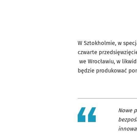
W Sztokholmie, w specj
czwarte przedsięwzięcie
we Wrocławiu, w likwid
będzie produkować pom
Nowe pr
bezpośr
innowac