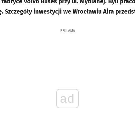
 fabryce Volvo Buses przy ul. Mydlanej. Byli pra
. Szczegóły inwestycji we Wrocławiu Aira przeds
REKLAMA
ad