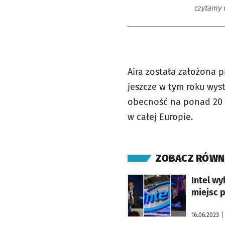
czytamy 
Aira została założona p
jeszcze w tym roku wyst
obecność na ponad 20 r
w całej Europie.
ZOBACZ RÓWN
otworzy się w nowej karcie
Intel wybu
miejsc p
16.06.2023
|