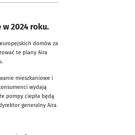
 w 2024 roku.
w europejskich domów za
zować te plany Aira
u.
zewanie mieszkaniowe i
j konsumenci wydają
 że pompy ciepła będą
dyrektor generalny Aira