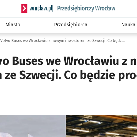
Serwis informacyjny wroclaw.pl podserwis: Strategi
Miasto
Przedsiębiorca
Nauka
Zakład Volvo Buses we Wrocławiu z nowym inwestorem ze Szwecji. Co będzie produkować Aira?
vo Buses we Wrocławiu z
 ze Szwecji. Co będzie p