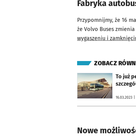
Fabryka autobus
Przypomnijmy, że 16 ma
że Volvo Buses zmieni
wygaszeniu i zamknięci
ZOBACZ RÓWN
otworzy się w nowej karcie
To już p
szczegó
16.03.2023
|
Nowe możliwośc