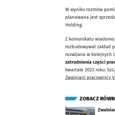
W wyniku rozmów pomięd
planowana jest sprzeda
Holding.
Z komunikatu wiadomo, 
rozbudowywał zakład pr
rozwijana w kolejnych 
zatrudnienia części pr
kwartale 2023 roku. Szc
Zwalniani pracownicy 
ZOBACZ RÓWN
otworzy się w nowej karcie
Zwalnian