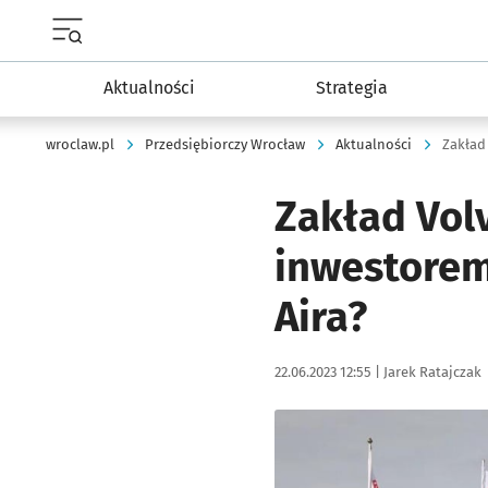
Menu główne portalu wroclaw.pl
Aktualności
Strategia
wroclaw.pl
Przedsiębiorczy Wrocław
Aktualności
Zakład Vol
inwestorem
Aira?
Data publikacji:
Autor:
22.06.2023 12:55 |
Jarek Ratajczak
Kliknij, aby powiększyć