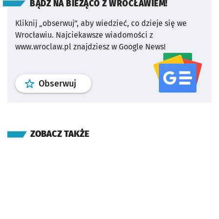
BĄDŹ NA BIEŻĄCO Z WROCŁAWIEM!
Kliknij „obserwuj”, aby wiedzieć, co dzieje się we
Wrocławiu.
Najciekawsze wiadomości z
www.wroclaw.pl znajdziesz w Google News!
profil
google news
serwisu wroclaw
Obserwuj
ZOBACZ TAKŻE