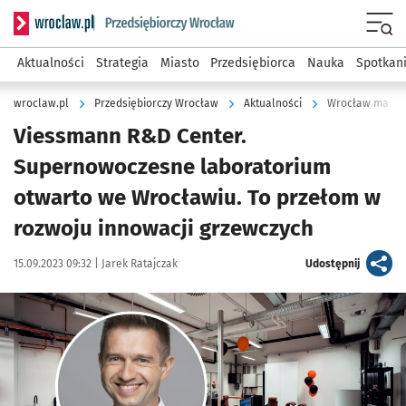
Serwis informacyjny wroclaw.pl podserwis: Strategia rozwo
Menu
Aktualności
Strategia
Miasto
Przedsiębiorca
Nauka
Spotkan
wroclaw.pl
Przedsiębiorczy Wrocław
Aktualności
Wrocław ma sup
Viessmann R&D Center.
Supernowoczesne laboratorium
otwarto we Wrocławiu. To przełom w
rozwoju innowacji grzewczych
Data publikacji:
Autor:
artykuł
15.09.2023 09:32 |
Jarek Ratajczak
Udostępnij
Kliknij, aby zobaczyć galerię