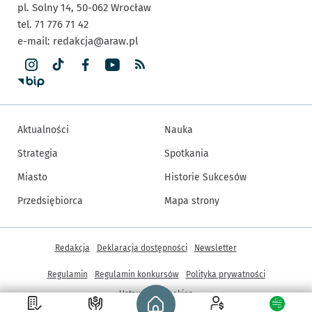
pl. Solny 14,
50-062
Wrocław
tel. 71 776 71 42
e-mail:
redakcja@araw.pl
Aktualności
Nauka
Strategia
Spotkania
Miasto
Historie Sukcesów
Przedsiębiorca
Mapa strony
Inne informacje
Redakcja
Deklaracja dostępności
Newsletter
Regulamin
Regulamin konkursów
Polityka prywatności
Strona główna - wroclaw.pl
Ustawienia cookies