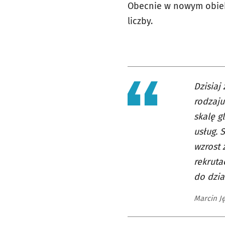
Obecnie w nowym obiekc
liczby.
Dzisiaj
rodzaju
skalę g
usług. 
wzrost 
rekruta
do dzia
Marcin J