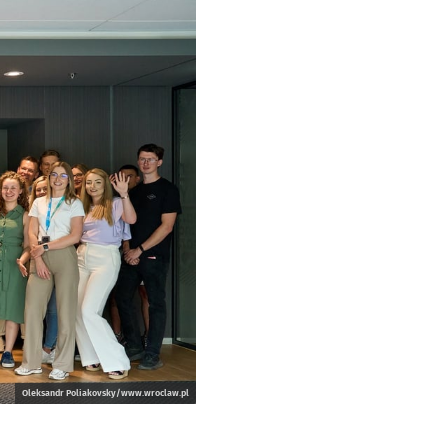
Oleksandr Poliakovsky/www.wroclaw.pl