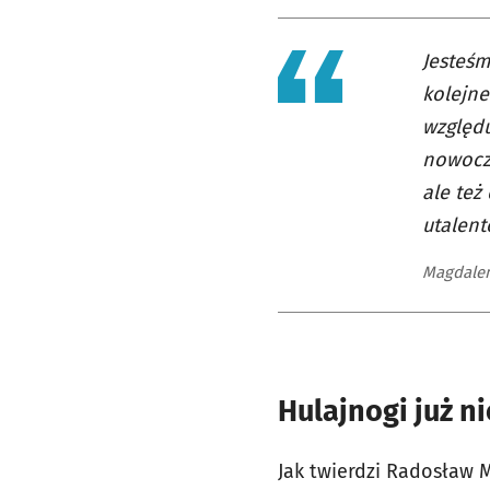
Jesteśm
kolejne
względu
nowocze
ale też
utalen
Magdalen
Hulajnogi już n
Jak twierdzi Radosław 