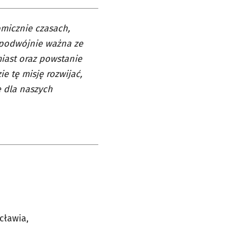
omicznie czasach,
s podwójnie ważna ze
iast oraz powstanie
e tę misję rozwijać,
e dla naszych
cławia,