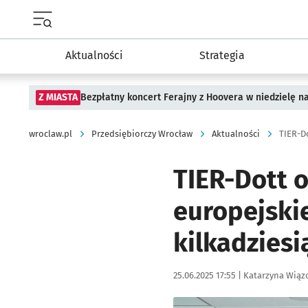
Menu główne portalu wroclaw.pl
Aktualności
Strategia
Z MIASTA
Bezpłatny koncert Ferajny z Hoovera w niedzielę n
wroclaw.pl
Przedsiębiorczy Wrocław
Aktualności
TIER-D
TIER-Dott 
europejskie
kilkadziesi
Data publikacji:
Autor:
25.06.2025 17:55 |
Katarzyna Wiąz
Kliknij, aby zobaczyć galer