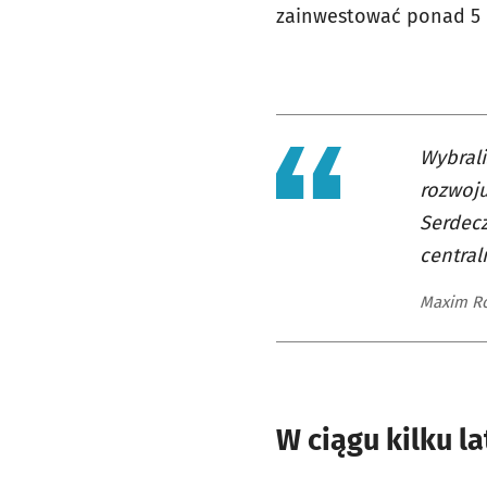
zainwestować ponad 5 m
Wybrali
rozwoju
Serdec
central
Maxim Ro
W ciągu kilku l