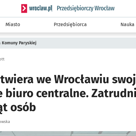
Serwis informacyjny wroclaw.pl podserwis: Strategi
Miasto
Przedsiębiorca
Nauka
a Komuny Paryskiej
ott
otwiera we Wrocławiu swo
 biuro centralne. Zatrudn
ąt osób
owska
ię