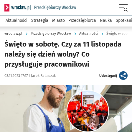
Serwis informacyjny wroclaw.pl podserwis: Strategia rozwo
Menu
Aktualności
Strategia
Miasto
Przedsiębiorca
Nauka
Spotkan
wroclaw.pl
Przedsiębiorczy Wrocław
Aktualności
Święto w sobotę. Czy za 11 listopada
należy się dzień wolny? Co
przysługuje pracownikowi
Data publikacji:
Autor:
artykuł
03.11.2023 17:17 |
Jarek Ratajczak
Udostępnij
Kliknij, aby zobaczyć galerię
Kliknij, aby powiększyć