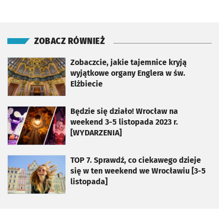
ZOBACZ RÓWNIEŻ
otworzy się w nowej karcie
Zobaczcie, jakie tajemnice kryją
wyjątkowe organy Englera w św.
Elżbiecie
otworzy się w nowej karcie
Będzie się działo! Wrocław na
weekend 3-5 listopada 2023 r.
[WYDARZENIA]
otworzy się w nowej karcie
TOP 7. Sprawdź, co ciekawego dzieje
się w ten weekend we Wrocławiu [3-5
listopada]