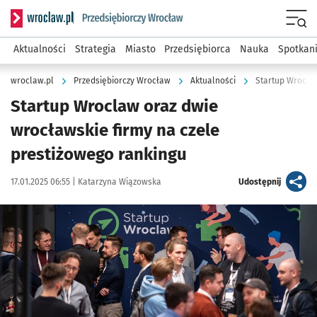
Serwis informacyjny wroclaw.pl podserwis: Strategia rozwo
Menu
Aktualności
Strategia
Miasto
Przedsiębiorca
Nauka
Spotkan
wroclaw.pl
Przedsiębiorczy Wrocław
Aktualności
Startup Wrocla
Startup Wroclaw oraz dwie
wrocławskie firmy na czele
prestiżowego rankingu
Data publikacji:
Autor:
artykuł
17.01.2025 06:55 |
Katarzyna Wiązowska
Udostępnij
Kliknij, aby powiększyć