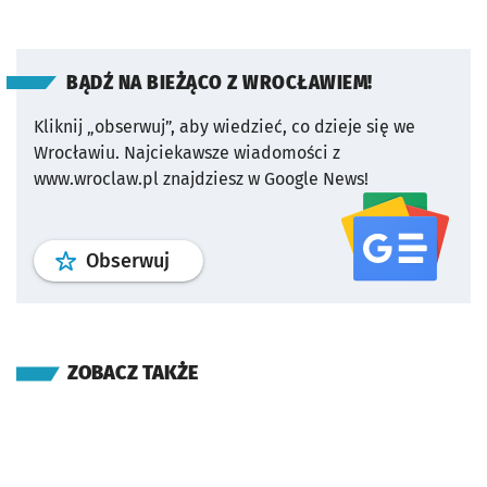
BĄDŹ NA BIEŻĄCO Z WROCŁAWIEM!
Kliknij „obserwuj”, aby wiedzieć, co dzieje się we
Wrocławiu.
Najciekawsze wiadomości z
www.wroclaw.pl znajdziesz w Google News!
profil
google news
serwisu wroclaw
Obserwuj
ZOBACZ TAKŻE