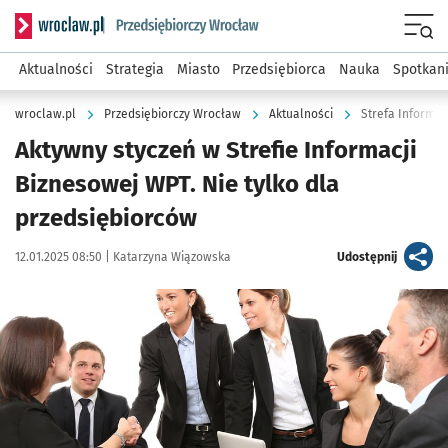
Serwis informacyjny wroclaw.pl podserwis: Strategia rozwo
Menu
Aktualności
Strategia
Miasto
Przedsiębiorca
Nauka
Spotkan
wroclaw.pl
Przedsiębiorczy Wrocław
Aktualności
Strefa Informac
Aktywny styczeń w Strefie Informacji
Biznesowej WPT. Nie tylko dla
przedsiębiorców
Data publikacji:
Autor:
artykuł
12.01.2025 08:50 |
Katarzyna Wiązowska
Udostępnij
Kliknij, aby powiększyć