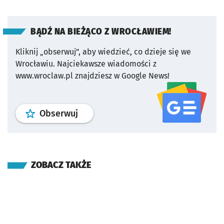
BĄDŹ NA BIEŻĄCO Z WROCŁAWIEM!
Kliknij „obserwuj”, aby wiedzieć, co dzieje się we
Wrocławiu.
Najciekawsze wiadomości z
www.wroclaw.pl znajdziesz w Google News!
profil
google news
serwisu wroclaw
Obserwuj
ZOBACZ TAKŻE