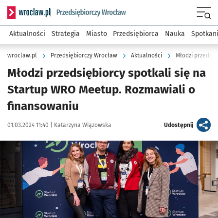
Serwis informacyjny wroclaw.pl podserwis: Strategia rozwo
Menu
Aktualności
Strategia
Miasto
Przedsiębiorca
Nauka
Spotkan
wroclaw.pl
Przedsiębiorczy Wrocław
Aktualności
Młodzi przedsiębiorcy spotkali się na
Startup WRO Meetup. Rozmawiali o
finansowaniu
Data publikacji:
Autor:
artykuł
01.03.2024 11:40 |
Katarzyna Wiązowska
Udostępnij
Kliknij, aby zobaczyć galerię