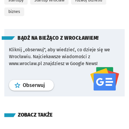
startupy
Startup Wroclaw
rozwój biznesu
biznes
BĄDŹ NA BIEŻĄCO Z WROCŁAWIEM!
Kliknij „obserwuj”, aby wiedzieć, co dzieje się we
Wrocławiu.
Najciekawsze wiadomości z
www.wroclaw.pl znajdziesz w Google News!
profil
google news
serwisu wroclaw
Obserwuj
ZOBACZ TAKŻE