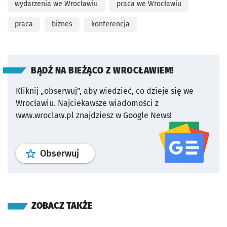
wydarzenia we Wrocławiu
praca we Wrocławiu
praca
biznes
konferencja
BĄDŹ NA BIEŻĄCO Z WROCŁAWIEM!
Kliknij „obserwuj”, aby wiedzieć, co dzieje się we
Wrocławiu.
Najciekawsze wiadomości z
www.wroclaw.pl znajdziesz w Google News!
profil
google news
serwisu wroclaw
Obserwuj
ZOBACZ TAKŻE