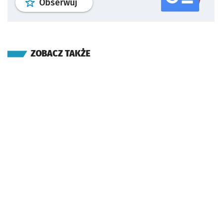
profil
google news
serwisu wroclaw
Obserwuj
ZOBACZ TAKŻE