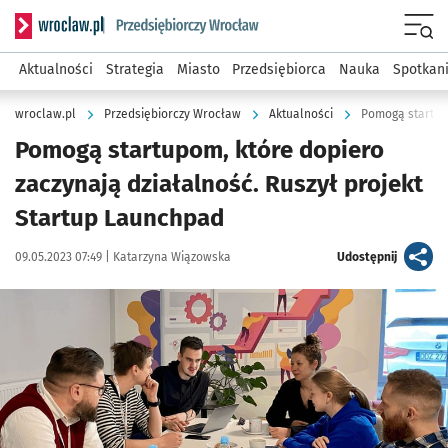
Serwis informacyjny wroclaw.pl podserwis: Strategia rozwo
Menu
Aktualności
Strategia
Miasto
Przedsiębiorca
Nauka
Spotkan
wroclaw.pl
Przedsiębiorczy Wrocław
Aktualności
Pomogą startupom, które dopiero
zaczynają działalność. Ruszył projekt
Startup Launchpad
Data publikacji:
Autor:
artykuł
09.05.2023 07:49 |
Katarzyna Wiązowska
Udostępnij
Kliknij, aby powiększyć