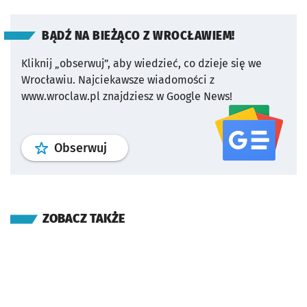
BĄDŹ NA BIEŻĄCO Z WROCŁAWIEM!
Kliknij „obserwuj”, aby wiedzieć, co dzieje się we
Wrocławiu.
Najciekawsze wiadomości z
www.wroclaw.pl znajdziesz w Google News!
profil
google news
serwisu wroclaw
Obserwuj
ZOBACZ TAKŻE