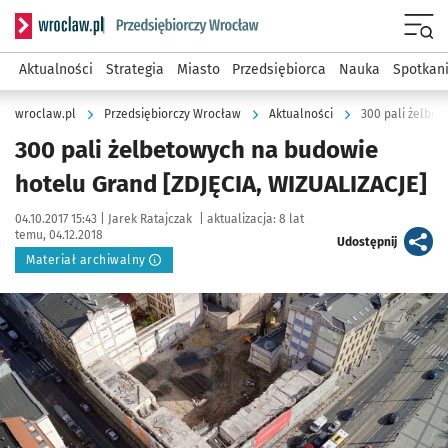
Serwis informacyjny wroclaw.pl podserwis: Strategia rozwo
Menu
Aktualności
Strategia
Miasto
Przedsiębiorca
Nauka
Spotkan
wroclaw.pl
Przedsiębiorczy Wrocław
Aktualności
300 pali żelbet
300 pali żelbetowych na budowie
hotelu Grand [ZDJĘCIA, WIZUALIZACJE]
Data publikacji:
Autor:
04.10.2017 15:43 |
Jarek Ratajczak
|
aktualizacja:
8 lat
temu, 04.12.2018
artykuł
Udostępnij
Materiał archiwalny
Kliknij, aby powiększyć