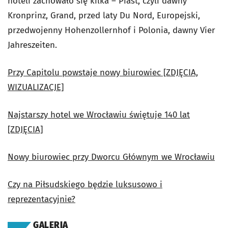
hoteli zachowało się kilka – Piast, czyli dawny
Kronprinz, Grand, przed laty Du Nord, Europejski,
przedwojenny Hohenzollernhof i Polonia, dawny Vier
Jahreszeiten.
Przy Capitolu powstaje nowy biurowiec [ZDJĘCIA,
WIZUALIZACJE]
Najstarszy hotel we Wrocławiu świętuje 140 lat
[ZDJĘCIA]
Nowy biurowiec przy Dworcu Głównym we Wrocławiu
Czy na Piłsudskiego będzie luksusowo i
reprezentacyjnie?
GALERIA