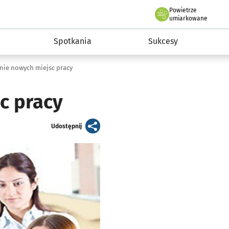
Powietrze
we Wrocławiu
a rozwoju przedsiębiorczości miasta Wrocławia
umiarkowane
Spotkania
Sukcesy
nie nowych miejsc pracy
c pracy
artykuł
Udostępnij