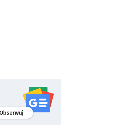
profil
google news
serwisu wroclaw.pl
Obserwuj