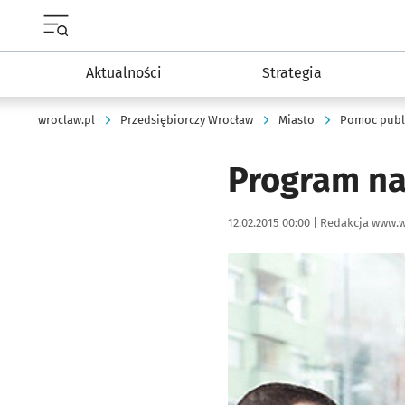
Menu główne portalu wroclaw.pl
Aktualności
Strategia
wroclaw.pl
Przedsiębiorczy Wrocław
Miasto
Pomoc publ
Program na
Data publikacji:
Autor:
12.02.2015 00:00 |
Redakcja www.w
Kliknij, aby powiększyć