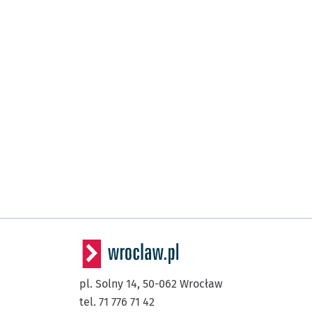
pl. Solny 14,
50-062
Wrocław
tel. 71 776 71 42