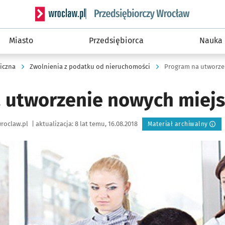
Serwis informacyjny wroclaw.pl podserwis: Strategi
Miasto
Przedsiębiorca
Nauka
iczna
Zwolnienia z podatku od nieruchomości
Program na utworze
 utworzenie nowych miejs
roclaw.pl
|
aktualizacja:
8 lat temu, 16.08.2018
Materiał archiwalny