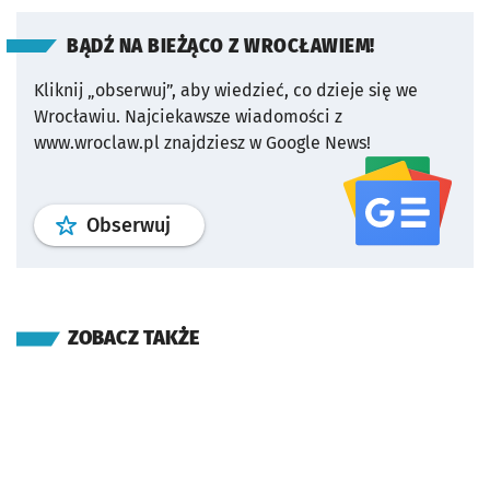
BĄDŹ NA BIEŻĄCO Z WROCŁAWIEM!
Kliknij „obserwuj”, aby wiedzieć, co dzieje się we
Wrocławiu.
Najciekawsze wiadomości z
www.wroclaw.pl znajdziesz w Google News!
profil
google news
serwisu wroclaw
Obserwuj
ZOBACZ TAKŻE