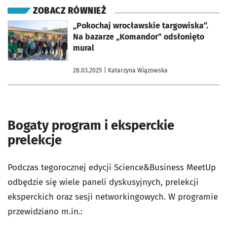
ZOBACZ RÓWNIEŻ
otworzy się w nowej karcie
„Pokochaj wrocławskie targowiska”.
Na bazarze „Komandor” odsłonięto
mural
28.03.2025
| Katarzyna Wiązowska
Bogaty program i eksperckie
prelekcje
Podczas tegorocznej edycji Science&Business MeetUp
odbędzie się wiele paneli dyskusyjnych, prelekcji
eksperckich oraz sesji networkingowych. W programie
przewidziano m.in.: