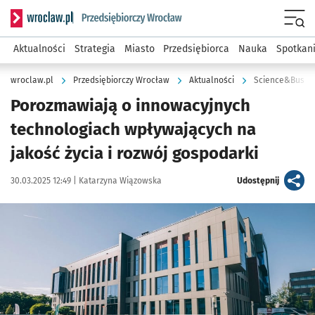
Serwis informacyjny wroclaw.pl podserwis: Strategia rozwo
Menu
Aktualności
Strategia
Miasto
Przedsiębiorca
Nauka
Spotkan
wroclaw.pl
Przedsiębiorczy Wrocław
Aktualności
Science&Busin
Porozmawiają o innowacyjnych
technologiach wpływających na
jakość życia i rozwój gospodarki
Data publikacji:
Autor:
artykuł
30.03.2025 12:49 |
Katarzyna Wiązowska
Udostępnij
Kliknij, aby powiększyć