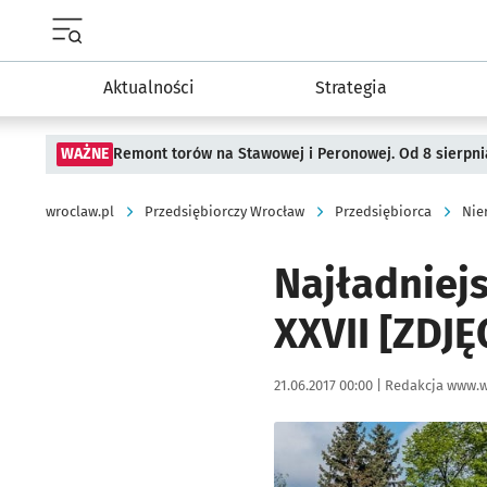
Menu główne portalu wroclaw.pl
Aktualności
Strategia
WAŻNE
Remont torów na Stawowej i Peronowej. Od 8 sierpni
wroclaw.pl
Przedsiębiorczy Wrocław
Przedsiębiorca
Nie
Najładniej
XXVII [ZDJĘ
Data publikacji:
Autor:
21.06.2017 00:00 |
Redakcja www.w
Kliknij, aby powiększyć