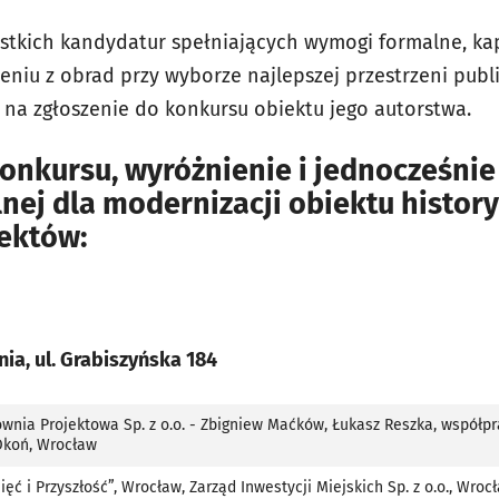
stkich kandydatur spełniających wymogi formalne, ka
niu z obrad przy wyborze najlepszej przestrzeni publ
u na zgłoszenie do konkursu obiektu jego autorstwa.
konkursu, wyróżnienie i jednocześni
nej dla modernizacji obiektu histor
iektów:
nia, ul. Grabiszyńska 184
nia Projektowa Sp. z o.o. - Zbigniew Maćków, Łukasz Reszka, współpra
Okoń, Wrocław
ć i Przyszłość”, Wrocław, Zarząd Inwestycji Miejskich Sp. z o.o., Wroc