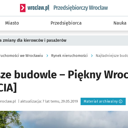
Serwis informacyjny wroclaw.pl podserwis: Strategi
Miasto
Przedsiębiorca
Nauka
a zmiany dla kierowców i pasażerów
ruchomości we Wrocławiu
Rynek nieruchomości
Najładniejsze budo
sze budowle – Piękny Wroc
CIA]
roclaw.pl
|
aktualizacja:
7 lat temu, 29.05.2019
Materiał archiwalny