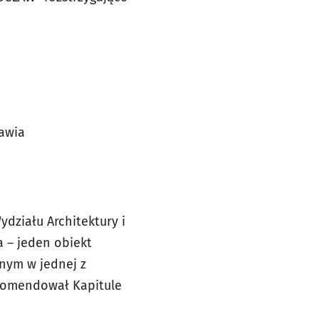
awia
działu Architektury i
a – jeden obiekt
onym w jednej z
ekomendował Kapitule