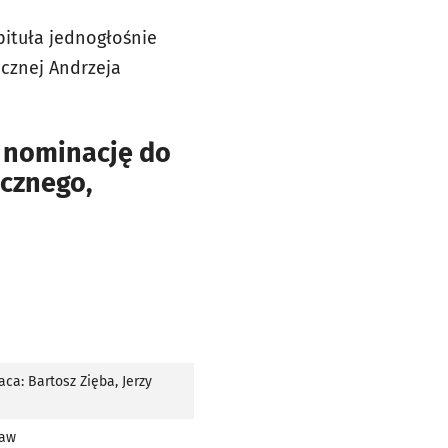
pituła jednogłośnie
icznej Andrzeja
e nominację do
ycznego,
ca: Bartosz Zięba, Jerzy
ław