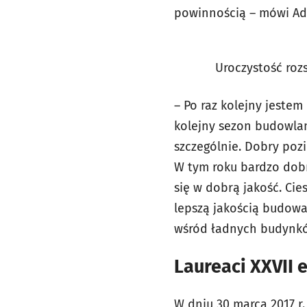
powinnością – mówi Ad
Uroczystość rozs
– Po raz kolejny jeste
kolejny sezon budowlan
szczególnie. Dobry poz
W tym roku bardzo dobr
się w dobrą jakość. C
lepszą jakością budowa
wśród ładnych budynków
Laureaci XXVII 
W dniu 30 marca 2017 r