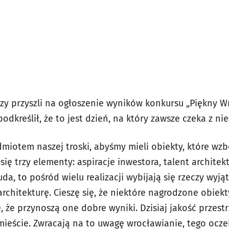
rzy przyszli na ogłoszenie wyników konkursu „Piękny W
dkreślił, że to jest dzień, na który zawsze czeka z nie
dmiotem naszej troski, abyśmy mieli obiekty, które wzb
się trzy elementy: aspiracje inwestora, talent architek
da, to pośród wielu realizacji wybijają się rzeczy wyj
chitekturę. Cieszę się, że niektóre nagrodzone obiek
 że przynoszą one dobre wyniki. Dzisiaj jakość przestrz
mieście. Zwracają na to uwagę wrocławianie, tego oczek