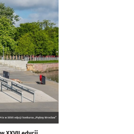
ix w XXVII edycji konkursu „Piękny Wrocław”
w XXVII edycji