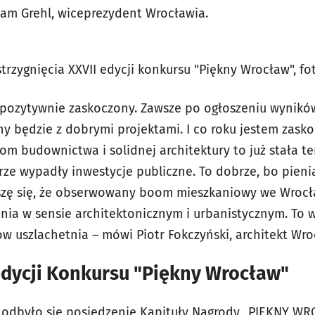
am Grehl, wiceprezydent Wrocławia.
trzygnięcia XXVII edycji konkursu "Piękny Wrocław", fot
m pozytywnie zaskoczony. Zawsze po ogłoszeniu wyników
y będzie z dobrymi projektami. I co roku jestem zasko
iom budownictwa i solidnej architektury to już stała 
ze wypadły inwestycje publiczne. To dobrze, bo pieni
ieszę się, że obserwowany boom mieszkaniowy we Wroc
nia w sensie architektonicznym i urbanistycznym. To
 uszlachetnia – mówi Piotr Fokczyński, architekt Wro
edycji Konkursu "Piękny Wrocław"
. odbyło się posiedzenie Kapituły Nagrody „PIĘKNY WR