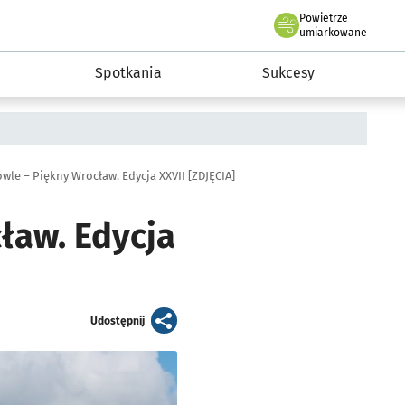
Powietrze
we Wrocławiu
a rozwoju przedsiębiorczości miasta Wrocławia
umiarkowane
Spotkania
Sukcesy
wle – Piękny Wrocław. Edycja XXVII [ZDJĘCIA]
ław. Edycja
artykuł
Udostępnij