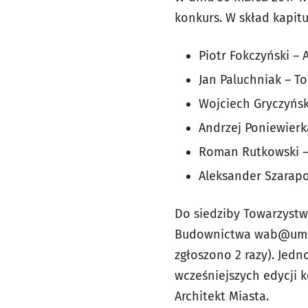
konkurs. W skład kapitu
Piotr Fokczyński – 
Jan Paluchniak – T
Wojciech Gryczyńs
Andrzej Poniewierk
Roman Rutkowski – 
Aleksander Szarapo
Do siedziby Towarzystw
Budownictwa
wab@um.
zgłoszono 2 razy). Jed
wcześniejszych edycji 
Architekt Miasta.