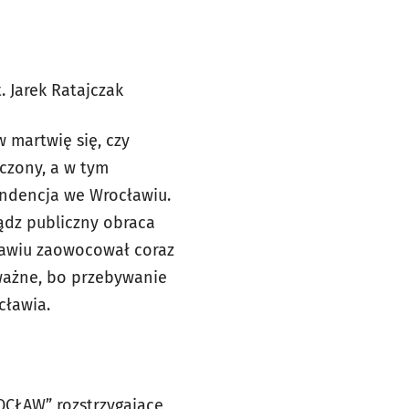
. Jarek Ratajczak
 martwię się, czy
czony, a w tym
tendencja we Wrocławiu.
ądz publiczny obraca
ławiu zaowocował coraz
 ważne, bo przebywanie
cławia.
OCŁAW” rozstrzygające