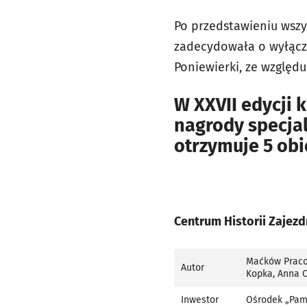
Po przedstawieniu wszy
zadecydowała o wyłącze
Poniewierki, ze względ
W XXVII edycji 
nagrody specjal
otrzymuje 5 ob
Centrum Historii Zajezd
Maćków Pracow
Autor
Kopka, Anna 
Inwestor
Ośrodek „Pamię