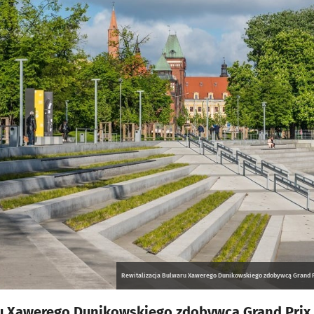
Rewitalizacja Bulwaru Xawerego Dunikowskiego zdobywcą Grand Pr
u Xawerego Dunikowskiego zdobywcą Grand Prix 