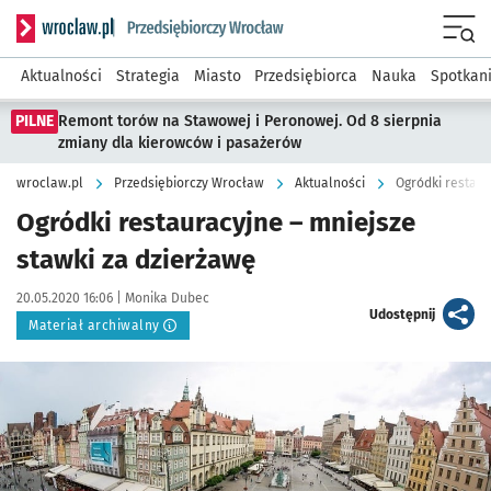
Serwis informacyjny wroclaw.pl podserwis: Strategia rozwo
Menu
Aktualności
Strategia
Miasto
Przedsiębiorca
Nauka
Spotkan
PILNE
Remont torów na Stawowej i Peronowej. Od 8 sierpnia
zmiany dla kierowców i pasażerów
wroclaw.pl
Przedsiębiorczy Wrocław
Aktualności
Ogródki restaur
Ogródki restauracyjne – mniejsze
stawki za dzierżawę
Data publikacji:
Autor:
20.05.2020 16:06 |
Monika Dubec
artykuł
Udostępnij
Materiał archiwalny
Kliknij, aby powiększyć