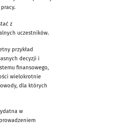
 pracy.
tać z
alnych uczestników.
etny przykład
snych decyzji i
ystemu finansowego,
ści wielokrotnie
owody, dla których
zydatna w
z prowadzeniem