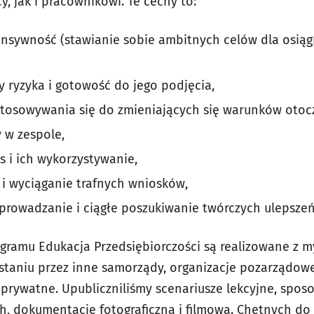
, jak i pracownikowi. Te cechy to:
nsywność (stawianie sobie ambitnych celów dla osiąg
 ryzyka i gotowość do jego podjęcia,
stosowywania się do zmieniających się warunków otoc
 w zespole,
s i ich wykorzystywanie,
 i wyciąganie trafnych wniosków,
rowadzanie i ciągłe poszukiwanie twórczych ulepszeń
ogramu Edukacja Przedsiębiorczości są realizowane z m
taniu przez inne samorządy, organizacje pozarządowe
prywatne. Upubliczniliśmy scenariusze lekcyjne, spo
 dokumentację fotograficzną i filmową. Chętnych do 