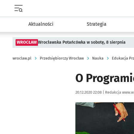
Menu główne portalu wroclaw.pl
Aktualności
Strategia
WROCŁAW
Wrocławska Potańcówka w sobotę, 8 sierpnia
wroclaw.pl
Przedsiębiorczy Wrocław
Nauka
Edukacja Pr
O Programi
Data publikacji:
Autor:
20.12.2020 22:08 |
Redakcja www.w
Kliknij, aby powiększyć