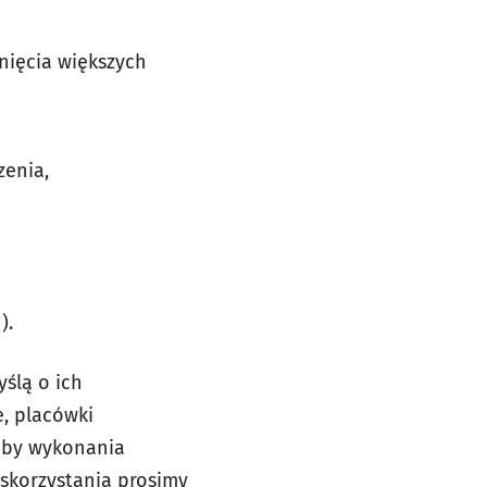
nięcia większych
zenia,
).
yślą o ich
, placówki
soby wykonania
skorzystania prosimy