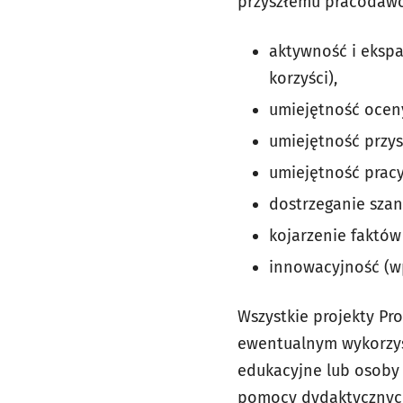
przyszłemu pracodawcy
aktywność i ekspa
korzyści),
umiejętność oceny
umiejętność przy
umiejętność pracy
dostrzeganie szan
kojarzenie faktów
innowacyjność (wp
Wszystkie projekty Pr
ewentualnym wykorzys
edukacyjne lub osoby 
pomocy dydaktycznych,