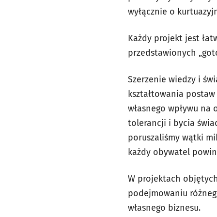
wyłącznie o kurtuazyjn
Każdy projekt jest ła
przedstawionych „goto
Szerzenie wiedzy i św
kształtowania postaw
własnego wpływu na o
tolerancji i bycia św
poruszaliśmy wątki m
każdy obywatel powin
W projektach objętyc
podejmowaniu różnego
własnego biznesu.