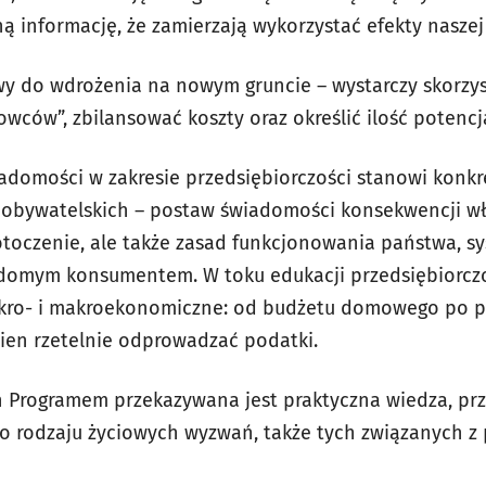
ą informację, że zamierzają wykorzystać efekty naszej
twy do wdrożenia na nowym gruncie – wystarczy skorzys
wców”, zbilansować koszty oraz określić ilość potencj
iadomości w zakresie przedsiębiorczości stanowi konkr
 obywatelskich – postaw świadomości konsekwencji wła
toczenie, ale także zasad funkcjonowania państwa, s
iadomym konsumentem. W toku edukacji przedsiębiorczo
ikro- i makroekonomiczne: od budżetu domowego po p
ien rzetelnie odprowadzać podatki.
h Programem przekazywana jest praktyczna wiedza, pr
 rodzaju życiowych wyzwań, także tych związanych 