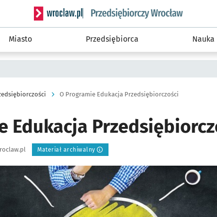
Serwis informacyjny wroclaw.pl podserwis: Strategi
Miasto
Przedsiębiorca
Nauka
zedsiębiorczości
O Programie Edukacja Przedsiębiorczości
e Edukacja Przedsiębiorcz
roclaw.pl
Materiał archiwalny