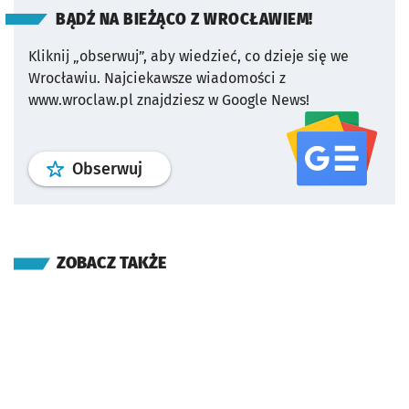
BĄDŹ NA BIEŻĄCO Z WROCŁAWIEM!
Kliknij „obserwuj”, aby wiedzieć, co dzieje się we
Wrocławiu.
Najciekawsze wiadomości z
www.wroclaw.pl znajdziesz w Google News!
profil
google news
serwisu wroclaw
Obserwuj
ZOBACZ TAKŻE