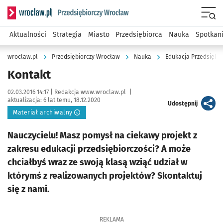
Serwis informacyjny wroclaw.pl podserwis: Strategia rozwo
Menu
Aktualności
Strategia
Miasto
Przedsiębiorca
Nauka
Spotkan
wroclaw.pl
Przedsiębiorczy Wrocław
Nauka
Edukacja Przedsiębio
Kontakt
Data publikacji:
Autor:
02.03.2016 14:17 |
Redakcja www.wroclaw.pl
|
aktualizacja:
6 lat temu, 18.12.2020
artykuł
Udostępnij
Materiał archiwalny
Nauczycielu! Masz pomysł na ciekawy projekt z
zakresu edukacji przedsiębiorczości? A może
chciałbyś wraz ze swoją klasą wziąć udział w
którymś z realizowanych projektów? Skontaktuj
się z nami.
REKLAMA