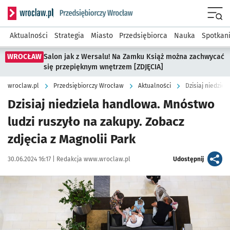
Serwis informacyjny wroclaw.pl podserwis: Strategia rozwo
Menu
Aktualności
Strategia
Miasto
Przedsiębiorca
Nauka
Spotkan
WROCŁAW
Salon jak z Wersalu! Na Zamku Książ można zachwycać
się przepięknym wnętrzem [ZDJĘCIA]
wroclaw.pl
Przedsiębiorczy Wrocław
Aktualności
Dzisiaj niedziela handlowa. Mnóstwo
ludzi ruszyło na zakupy. Zobacz
zdjęcia z Magnolii Park
Data publikacji:
Autor:
artykuł
30.06.2024 16:17 |
Redakcja www.wroclaw.pl
Udostępnij
Kliknij, aby zobaczyć galerię