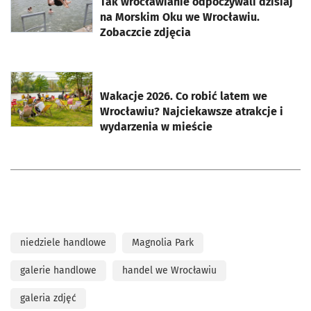
Tak wrocławianie odpoczywali dzisiaj
na Morskim Oku we Wrocławiu.
Zobaczcie zdjęcia
otworzy się w nowej karcie
Wakacje 2026. Co robić latem we
Wrocławiu? Najciekawsze atrakcje i
wydarzenia w mieście
niedziele handlowe
Magnolia Park
galerie handlowe
handel we Wrocławiu
galeria zdjęć