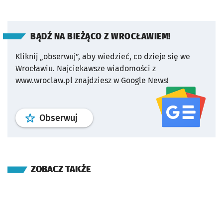
BĄDŹ NA BIEŻĄCO Z WROCŁAWIEM!
Kliknij „obserwuj”, aby wiedzieć, co dzieje się we
Wrocławiu.
Najciekawsze wiadomości z
www.wroclaw.pl znajdziesz w Google News!
profil
google news
serwisu wroclaw
Obserwuj
ZOBACZ TAKŻE