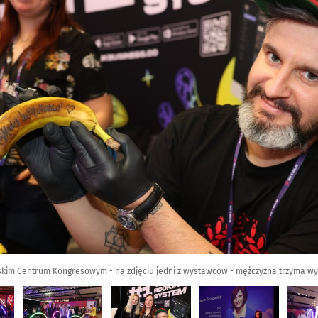
kim Centrum Kongresowym - na zdjęciu jedni z wystawców - mężczyzna trzyma 