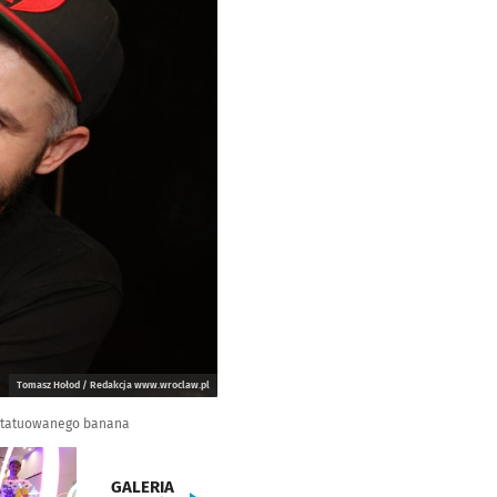
Tomasz Hołod / Redakcja www.wroclaw.pl
wytatuowanego banana
GALERIA