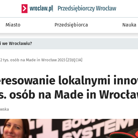
Serwis informacyjny wroclaw.pl podserwis: Strategi
Miasto
Przedsiębiorca
Nauka
i we Wrocławiu?
2 tys. osób na Made in Wrocław 2023 [ZDJĘCIA]
eresowanie lokalnymi inno
ys. osób na Made in Wrocł
owska
ię