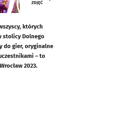
ZDJĘĆ
wszyscy, których
w stolicy Dolnego
 do gier, oryginalne
uczestnikami – to
 Wrocław 2023.