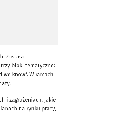
b. Została
trzy bloki tematyczne:
ld we know”. W ramach
haty.
h i zagrożeniach, jakie
mianach na rynku pracy,