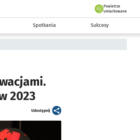
Powietrze
we Wrocławiu
a rozwoju przedsiębiorczości miasta Wrocławia
umiarkowane
Spotkania
Sukcesy
wacjami.
aw 2023
artykuł
Udostępnij