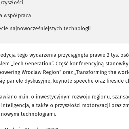
rzyszłości
a współpraca
ęcie najnowocześniejszych technologii
edycja tego wydarzenia przyciągnęła prawie 2 tys. osó
em „Tech Generation”. Część konferencyjną stanowiły 
powering Wroclaw Region” oraz „Transforming the wor
ię panele dyskusyjne, keynote speeche oraz fireside c
awiano m.in. o inwestycyjnym rozwoju regionu, szansac
 inteligencja, a także o przyszłości motoryzacji oraz z
z nowymi technologiami.