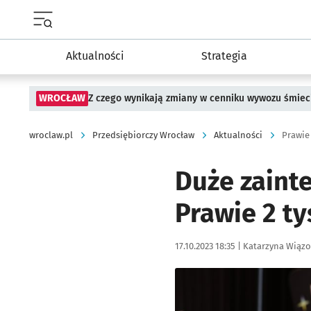
Menu główne portalu wroclaw.pl
Aktualności
Strategia
WROCŁAW
Z czego wynikają zmiany w cenniku wywozu śmiec
wroclaw.pl
Przedsiębiorczy Wrocław
Aktualności
Prawie 
Duże zaint
Prawie 2 t
Data publikacji:
Autor:
17.10.2023 18:35 |
Katarzyna Wiąz
Kliknij, aby zobaczyć galer