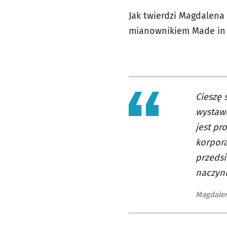
Jak twierdzi Magdalena
mianownikiem Made in W
Cieszę 
wystawc
jest pr
korpora
przedsi
naczyni
Magdale