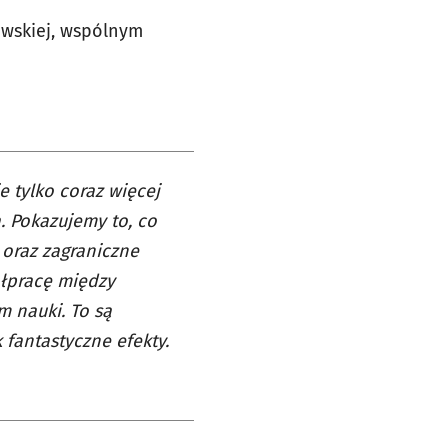
awskiej, wspólnym
ie tylko coraz więcej
a. Pokazujemy to, co
 oraz zagraniczne
ółpracę między
m nauki. To są
 fantastyczne efekty.