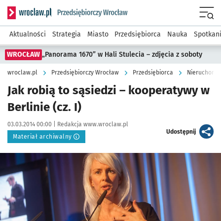
Serwis informacyjny wroclaw.pl podserwis: Strategia rozwo
Menu
Aktualności
Strategia
Miasto
Przedsiębiorca
Nauka
Spotkan
WROCŁAW
„Panorama 1670” w Hali Stulecia – zdjęcia z soboty
wroclaw.pl
Przedsiębiorczy Wrocław
Przedsiębiorca
Nieruchomoś
Jak robią to sąsiedzi – kooperatywy w
Berlinie (cz. I)
Data publikacji:
Autor:
03.03.2014 00:00 |
Redakcja www.wroclaw.pl
artykuł
Udostępnij
Materiał archiwalny
Kliknij, aby powiększyć