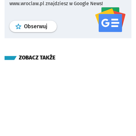
www.wroclaw.pl znajdziesz w Google News!
profil
google news
serwisu wroclaw
Obserwuj
ZOBACZ TAKŻE