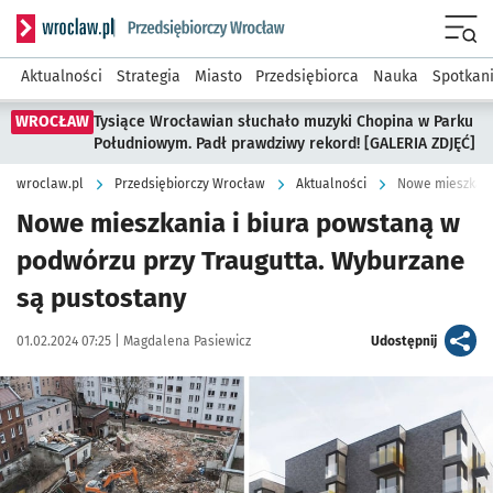
Serwis informacyjny wroclaw.pl podserwis: Strategia rozwo
Menu
Aktualności
Strategia
Miasto
Przedsiębiorca
Nauka
Spotkan
WROCŁAW
Tysiące Wrocławian słuchało muzyki Chopina w Parku
Południowym. Padł prawdziwy rekord! [GALERIA ZDJĘĆ]
wroclaw.pl
Przedsiębiorczy Wrocław
Aktualności
Nowe mieszkani
Nowe mieszkania i biura powstaną w
podwórzu przy Traugutta. Wyburzane
są pustostany
Data publikacji:
Autor:
artykuł
01.02.2024 07:25 |
Magdalena Pasiewicz
Udostępnij
Kliknij, aby zobaczyć galerię