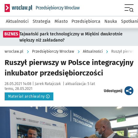
Serwis informacyjny wroclaw.pl podserwis: Strategia rozwo
Menu
Aktualności
Strategia
Miasto
Przedsiębiorca
Nauka
Spotkan
BIZNES
Tajwański park technologiczny w Miękini dwukrotnie
większy niż zakładano?
wroclaw.pl
Przedsiębiorczy Wrocław
Aktualności
Ruszył pierwszy
Ruszył pierwszy w Polsce integracyjny
inkubator przedsiębiorczości
Data publikacji:
Autor:
28.05.2021 14:08 |
Jarek Ratajczak
|
aktualizacja:
5 lat
temu, 28.05.2021
artykuł
Udostępnij
Materiał archiwalny
Kliknij, aby powiększyć