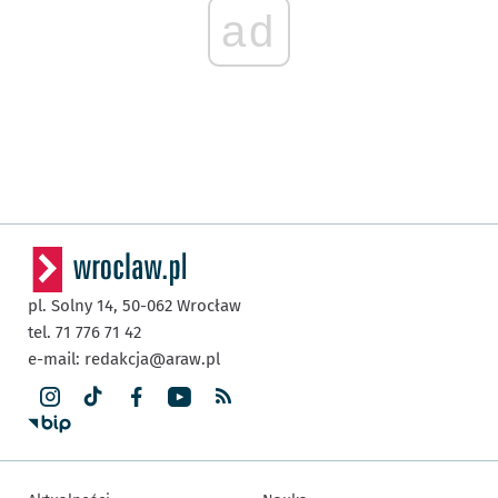
ad
pl. Solny 14,
50-062
Wrocław
tel. 71 776 71 42
e-mail:
redakcja@araw.pl