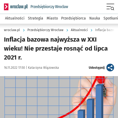
Serwis informacyjny wroclaw.pl podserwis: Strategia rozwo
Menu
Aktualności
Strategia
Miasto
Przedsiębiorca
Nauka
Spotkan
wroclaw.pl
Przedsiębiorczy Wrocław
Aktualności
Inflacja bazowa 
Inflacja bazowa najwyższa w XXI
wieku! Nie przestaje rosnąć od lipca
2021 r.
Data publikacji:
Autor:
artykuł
16.11.2022 17:50 |
Katarzyna Wiązowska
Udostępnij
Kliknij, aby powiększyć