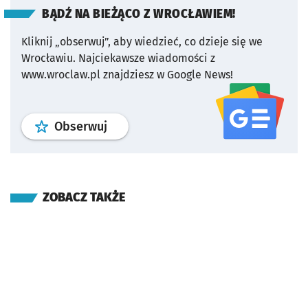
BĄDŹ NA BIEŻĄCO Z WROCŁAWIEM!
Kliknij „obserwuj”, aby wiedzieć, co dzieje się we
Wrocławiu.
Najciekawsze wiadomości z
www.wroclaw.pl znajdziesz w Google News!
profil
google news
serwisu wroclaw
Obserwuj
ZOBACZ TAKŻE