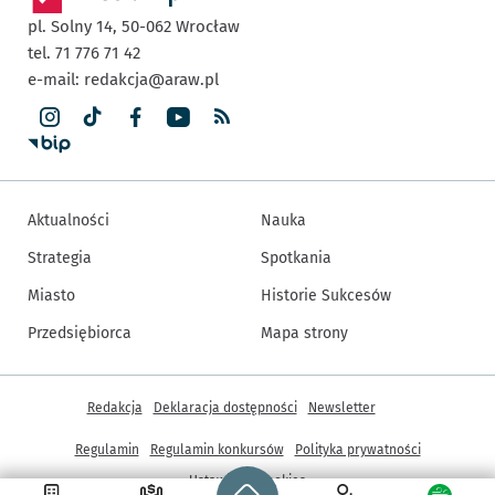
pl. Solny 14,
50-062
Wrocław
tel. 71 776 71 42
e-mail:
redakcja@araw.pl
Aktualności
Nauka
Strategia
Spotkania
Miasto
Historie Sukcesów
Przedsiębiorca
Mapa strony
Inne informacje
Redakcja
Deklaracja dostępności
Newsletter
Regulamin
Regulamin konkursów
Polityka prywatności
Strona główna - wroclaw.pl
Ustawienia cookies