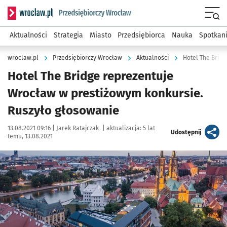
Serwis informacyjny wroclaw.pl podserwis: Strategia rozwo
Menu
Aktualności
Strategia
Miasto
Przedsiębiorca
Nauka
Spotkan
wroclaw.pl
Przedsiębiorczy Wrocław
Aktualności
Hotel The Bridge reprezentuje
Wrocław w prestiżowym konkursie.
Ruszyło głosowanie
Data publikacji:
Autor:
13.08.2021 09:16 |
Jarek Ratajczak
|
aktualizacja:
5 lat
artykuł
Udostępnij
temu, 13.08.2021
Kliknij, aby powiększyć