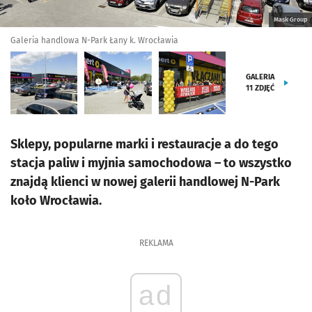
Mask Group
Galeria handlowa N-Park Łany k. Wrocławia
GALERIA
11
ZDJĘĆ
Sklepy, popularne marki i restauracje a do tego
stacja paliw i myjnia samochodowa – to wszystko
znajdą klienci w nowej galerii handlowej N-Park
koło Wrocławia.
REKLAMA
ad