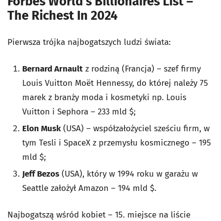
Forbes World's Billionaires List –
The Richest In 2024
Pierwsza trójka najbogatszych ludzi świata:
Bernard Arnault
z rodziną (Francja) – szef firmy
Louis Vuitton Moët Hennessy, do której należy 75
marek z branży moda i kosmetyki np. Louis
Vuitton i Sephora – 233 mld $;
Elon Musk
(USA) – współzałożyciel sześciu firm, w
tym Tesli i SpaceX z przemysłu kosmicznego – 195
mld $;
Jeff Bezos
(USA), który w 1994 roku w garażu w
Seattle założył Amazon – 194 mld $.
Najbogatszą wśród kobiet – 15. miejsce na liście