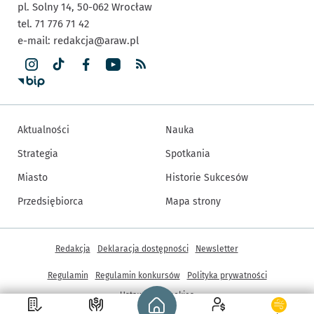
pl. Solny 14,
50-062
Wrocław
tel. 71 776 71 42
e-mail:
redakcja@araw.pl
Aktualności
Nauka
Strategia
Spotkania
Miasto
Historie Sukcesów
Przedsiębiorca
Mapa strony
Inne informacje
Redakcja
Deklaracja dostępności
Newsletter
Regulamin
Regulamin konkursów
Polityka prywatności
Strona główna - wroclaw.pl
Ustawienia cookies