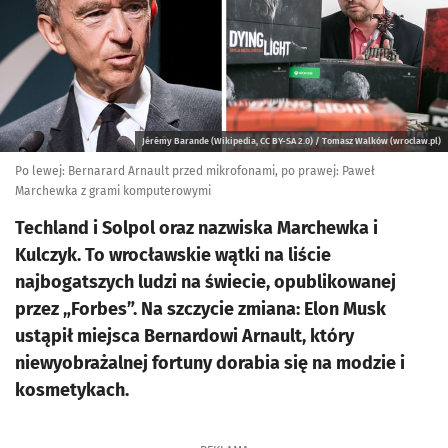
Jérémy Barande (Wikipedia, CC BY-SA 2.0) / Tomasz Walków (wroclaw.pl)
Po lewej: Bernarard Arnault przed mikrofonami, po prawej: Paweł
Marchewka z grami komputerowymi
Techland i Solpol oraz nazwiska Marchewka i
Kulczyk. To wrocławskie wątki na liście
najbogatszych ludzi na świecie, opublikowanej
przez „Forbes”. Na szczycie zmiana: Elon Musk
ustąpił miejsca Bernardowi Arnault, który
niewyobrażalnej fortuny dorabia się na modzie i
kosmetykach.