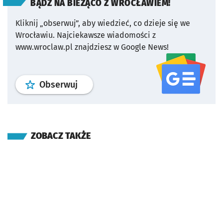
BĄDŹ NA BIEŻĄCO Z WROCŁAWIEM!
Kliknij „obserwuj”, aby wiedzieć, co dzieje się we
Wrocławiu.
Najciekawsze wiadomości z
www.wroclaw.pl znajdziesz w Google News!
profil
google news
serwisu wroclaw
Obserwuj
ZOBACZ TAKŻE