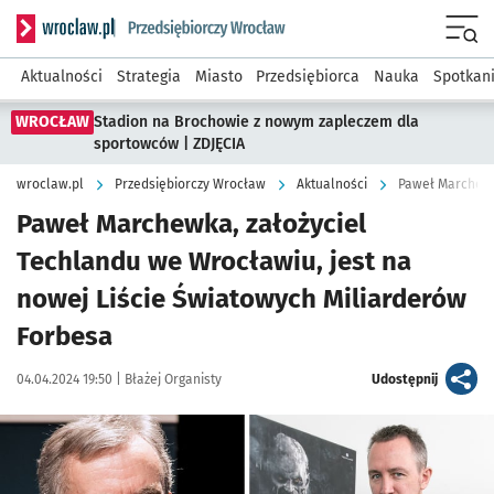
Serwis informacyjny wroclaw.pl podserwis: Strategia rozwo
Menu
Aktualności
Strategia
Miasto
Przedsiębiorca
Nauka
Spotkan
WROCŁAW
Stadion na Brochowie z nowym zapleczem dla
sportowców | ZDJĘCIA
wroclaw.pl
Przedsiębiorczy Wrocław
Aktualności
Paweł Marchewka, założyciel
Techlandu we Wrocławiu, jest na
nowej Liście Światowych Miliarderów
Forbesa
Data publikacji:
Autor:
artykuł
04.04.2024 19:50 |
Błażej Organisty
Udostępnij
Kliknij, aby powiększyć