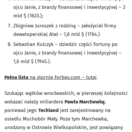
ojcu Janie, z branży finansowej i inwestycyjnej – 2
mld $ (1623.);
Zbigniew Juroszek z rodziną – założyciel firmy
deweloperskiej Atal – 1,8 mld $ (1764.)
Sebastian Kulczyk – dziedzic części fortuny po
ojcu Janie, z branży finansowej i inwestycyjnej –
1,6 mld $ (1945.).
Pełna lista
na stornie Forbes.com – tutaj
.
Szukając wątków wrocławskich, w pierwszej kolejności
wskazać należy miliardera
Pawła Marchewkę
,
ponieważ jego
Techland
jest zarejestrowany na
osiedlu Muchobór Mały. Poza tym Marchewka,
urodzony w Ostrowie Wielkopolskim, jest powiązany