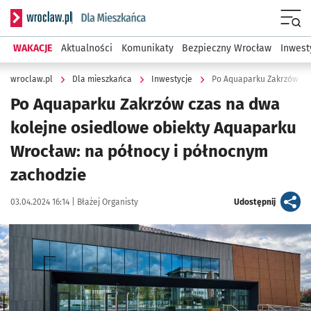
Serwis informacyjny wroclaw.pl podserwis: Dla mieszkańca
Menu
WAKACJE
Aktualności
Komunikaty
Bezpieczny Wrocław
Inwest
wroclaw.pl
Dla mieszkańca
Inwestycje
Po Aquaparku Zakrzów cza
Po Aquaparku Zakrzów czas na dwa
kolejne osiedlowe obiekty Aquaparku
Wrocław: na północy i północnym
zachodzie
Data publikacji:
Autor:
artykuł
03.04.2024 16:14 |
Błażej Organisty
Udostępnij
Kliknij, aby powiększyć