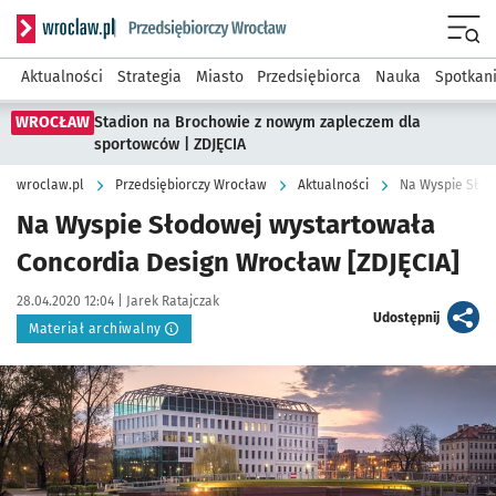
Serwis informacyjny wroclaw.pl podserwis: Strategia rozwo
Menu
Aktualności
Strategia
Miasto
Przedsiębiorca
Nauka
Spotkan
WROCŁAW
Stadion na Brochowie z nowym zapleczem dla
sportowców | ZDJĘCIA
wroclaw.pl
Przedsiębiorczy Wrocław
Aktualności
Na Wyspie Słod
Na Wyspie Słodowej wystartowała
Concordia Design Wrocław [ZDJĘCIA]
Data publikacji:
Autor:
28.04.2020 12:04 |
Jarek Ratajczak
artykuł
Udostępnij
Materiał archiwalny
Kliknij, aby powiększyć