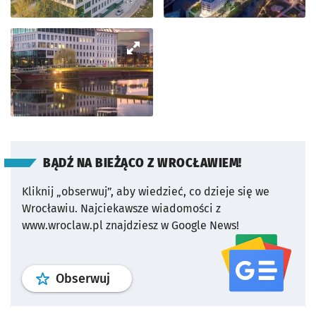
BĄDŹ NA BIEŻĄCO Z WROCŁAWIEM!
Kliknij „obserwuj”, aby wiedzieć, co dzieje się we
Wrocławiu.
Najciekawsze wiadomości z
www.wroclaw.pl znajdziesz w Google News!
profil
google news
serwisu wroclaw
Obserwuj