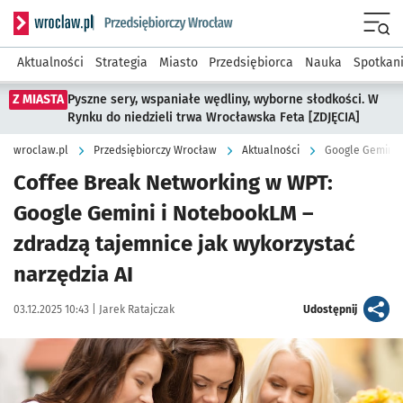
Serwis informacyjny wroclaw.pl podserwis: Strategia rozwo
Menu
Aktualności
Strategia
Miasto
Przedsiębiorca
Nauka
Spotkan
Z MIASTA
Pyszne sery, wspaniałe wędliny, wyborne słodkości. W
Rynku do niedzieli trwa Wrocławska Feta [ZDJĘCIA]
wroclaw.pl
Przedsiębiorczy Wrocław
Aktualności
Google Gemini 
Coffee Break Networking w WPT:
Google Gemini i NotebookLM –
zdradzą tajemnice jak wykorzystać
narzędzia AI
Data publikacji:
Autor:
artykuł
03.12.2025 10:43 |
Jarek Ratajczak
Udostępnij
Kliknij, aby powiększyć