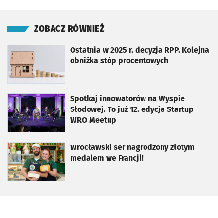
ZOBACZ RÓWNIEŻ
otworzy się w nowej karcie
Ostatnia w 2025 r. decyzja RPP. Kolejna
obniżka stóp procentowych
otworzy się w nowej karcie
Spotkaj innowatorów na Wyspie
Słodowej. To już 12. edycja Startup
WRO Meetup
otworzy się w nowej karcie
Wrocławski ser nagrodzony złotym
medalem we Francji!