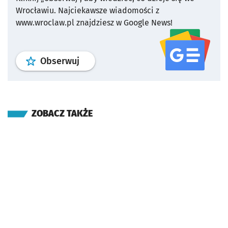
Wrocławiu.
Najciekawsze wiadomości z
www.wroclaw.pl znajdziesz w Google News!
profil
google news
serwisu wroclaw
Obserwuj
ZOBACZ TAKŻE