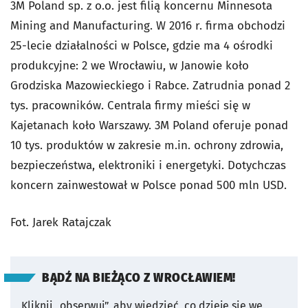
3M Poland sp. z o.o. jest filią koncernu Minnesota
Mining and Manufacturing. W 2016 r. firma obchodzi
25-lecie działalności w Polsce, gdzie ma 4 ośrodki
produkcyjne: 2 we Wrocławiu, w Janowie koło
Grodziska Mazowieckiego i Rabce. Zatrudnia ponad 2
tys. pracowników. Centrala firmy mieści się w
Kajetanach koło Warszawy. 3M Poland oferuje ponad
10 tys. produktów w zakresie m.in. ochrony zdrowia,
bezpieczeństwa, elektroniki i energetyki. Dotychczas
koncern zainwestował w Polsce ponad 500 mln USD.
Fot. Jarek Ratajczak
BĄDŹ NA BIEŻĄCO Z WROCŁAWIEM!
Kliknij „obserwuj”, aby wiedzieć, co dzieje się we