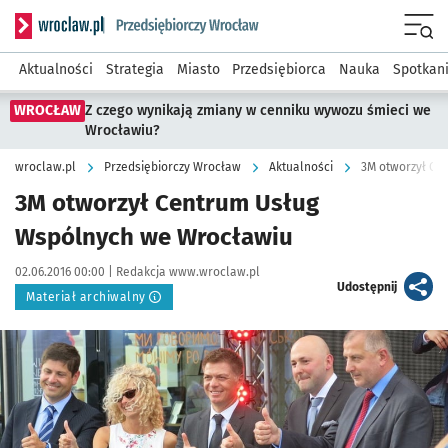
Serwis informacyjny wroclaw.pl podserwis: Strategia rozwo
Menu
Aktualności
Strategia
Miasto
Przedsiębiorca
Nauka
Spotkan
WROCŁAW
Z czego wynikają zmiany w cenniku wywozu śmieci we
Wrocławiu?
wroclaw.pl
Przedsiębiorczy Wrocław
Aktualności
3M otworzył Ce
3M otworzył Centrum Usług
Wspólnych we Wrocławiu
Data publikacji:
Autor:
02.06.2016 00:00 |
Redakcja www.wroclaw.pl
artykuł
Udostępnij
Materiał archiwalny
Kliknij, aby powiększyć