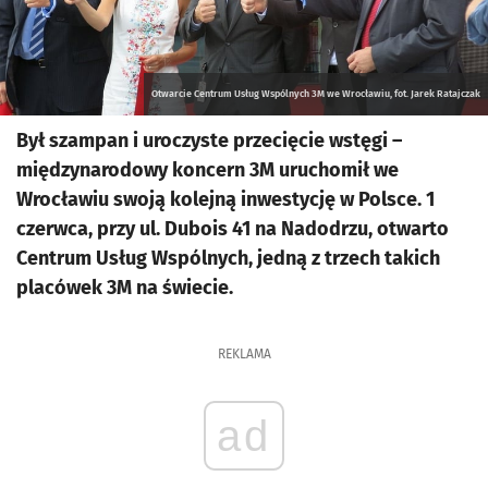
Otwarcie Centrum Usług Wspólnych 3M we Wrocławiu, fot. Jarek Ratajczak
Był szampan i uroczyste przecięcie wstęgi –
międzynarodowy koncern 3M uruchomił we
Wrocławiu swoją kolejną inwestycję w Polsce. 1
czerwca, przy ul. Dubois 41 na Nadodrzu, otwarto
Centrum Usług Wspólnych, jedną z trzech takich
placówek 3M na świecie.
REKLAMA
ad