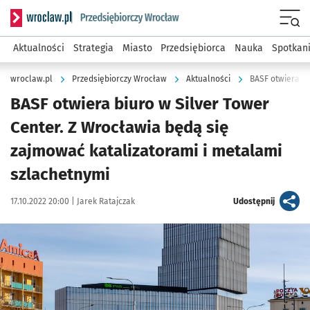
Serwis informacyjny wroclaw.pl podserwis: Strategia rozwo
Menu
Aktualności
Strategia
Miasto
Przedsiębiorca
Nauka
Spotkan
wroclaw.pl
Przedsiębiorczy Wrocław
Aktualności
BASF otwiera biuro w Silver Tower
Center. Z Wrocławia będą się
zajmować katalizatorami i metalami
szlachetnymi
Data publikacji:
Autor:
artykuł
17.10.2022 20:00 |
Jarek Ratajczak
Udostępnij
Kliknij, aby powiększyć