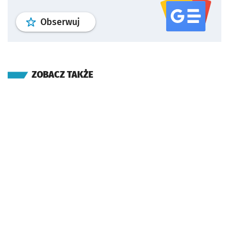
profil
google news
serwisu wroclaw
Obserwuj
ZOBACZ TAKŻE