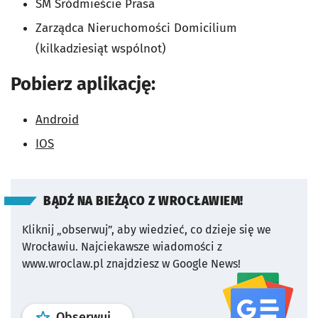
SM Śródmieście Prasa
Zarządca Nieruchomości Domicilium
(kilkadziesiąt wspólnot)
Pobierz aplikację:
Android
IOS
BĄDŹ NA BIEŻĄCO Z WROCŁAWIEM!
Kliknij „obserwuj”, aby wiedzieć, co dzieje się we
Wrocławiu.
Najciekawsze wiadomości z
www.wroclaw.pl znajdziesz w Google News!
profil
google news
serwisu wroclaw
Obserwuj