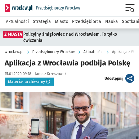
Serwis informacyjny wroclaw.pl podserwis: Strategia rozwo
Menu
Aktualności
Strategia
Miasto
Przedsiębiorca
Nauka
Spotkan
Z MIASTA
Policyjny śmigłowiec nad Wrocławiem. To tylko
ćwiczenia
wroclaw.pl
Przedsiębiorczy Wrocław
Aktualności
Aplikacja z Wro
Aplikacja z Wrocławia podbija Polskę
Data publikacji:
Autor:
15.01.2020 09:18 |
Janusz Krzeszowski
artykuł
Udostępnij
Materiał archiwalny
Kliknij, aby powiększyć