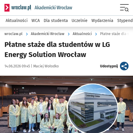
Serwis informacyjny wroclaw.pl podserwis: Akademicki Wro
Men
Aktualności
WCA
Dla studenta
Uczelnie
Wydarzenia
Stypend
wroclaw.pl
Akademicki Wrocław
Aktualności
Płatne staże dla st
Płatne staże dla studentów w LG
Energy Solution Wrocław
Data publikacji:
Autor:
artykuł
14.06.2026 09:45 |
Maciej Wołodko
Udostępnij
Kliknij, aby powiększyć