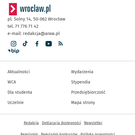
pl. Solny 14,
50-062
Wrocław
tel. 71 776 71 42
e-mail:
redakcja@araw.pl
Aktualności
Wydarzenia
WCA
Stypendia
Dla studenta
Przedsiębiorczość
Uczelnie
Mapa strony
Inne informacje
Redakcja
Deklaracja dostępności
Newsletter
Regulamin
Regulamin konkursów
Polityka prywatności