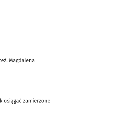
też.
Magdalena
jak osiągać zamierzone