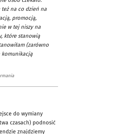
ele osób czekało.
też na co dzień na
acją, promocją,
ie w tej niszy na
, które stanowią
stanowiłam (zarówno
ię komunikacją
ormania
iejsce do wymiany
ictwa czasach) podnosić
gendzie znajdziemy