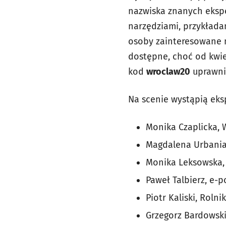
nazwiska znanych ekspe
narzędziami, przykładam
osoby zainteresowane m
dostępne, choć od kwie
kod
wroclaw20
uprawni
Na scenie wystąpią eksp
Monika Czaplicka, 
Magdalena Urbaniak
Monika Leksowska,
Paweł Talbierz, e-p
Piotr Kaliski, Rolni
Grzegorz Bardowski