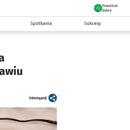
Powietrze
we Wrocławiu
a rozwoju przedsiębiorczości miasta Wrocławia
dobre
Spotkania
Sukcesy
a
ławiu
artykuł
Udostępnij