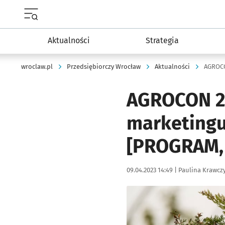
Menu główne portalu wroclaw.pl
Aktualności
Strategia
wroclaw.pl
Przedsiębiorczy Wrocław
Aktualności
AGROCON 20
marketingu
[PROGRAM, 
Data publikacji:
Autor:
09.04.2023 14:49 |
Paulina Krawcz
Kliknij, aby powiększyć