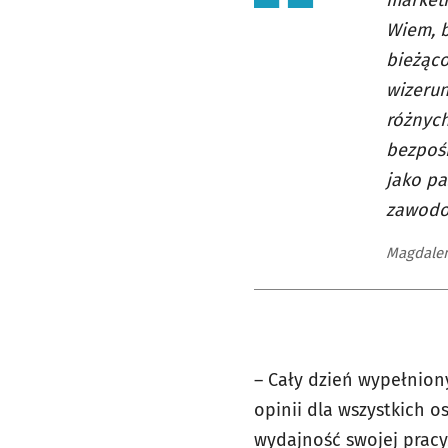
marketi
Wiem, b
bieżąco
wizerun
różnych
bezpośr
jako pa
zawodow
Magdalen
– Cały dzień wypełnion
opinii dla wszystkich o
wydajność swojej pracy,