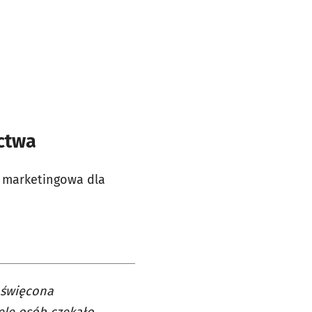
ctwa
a marketingowa dla
oświęcona