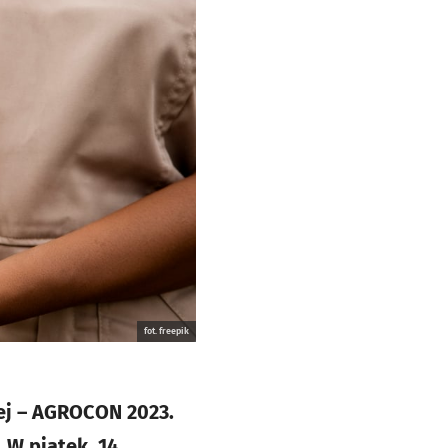
fot. freepik
ej – AGROCON 2023.
 W piątek, 14