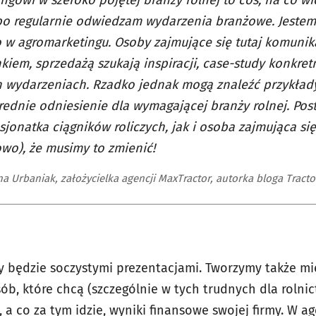
ngowi w szeroko pojętej branży rolnej to coś, na co wi
o regularnie odwiedzam wydarzenia branżowe. Jestem 
 w agromarketingu. Osoby zajmujące się tutaj komunik
kiem, sprzedażą szukają inspiracji, case-study konkretn
 wydarzeniach. Rzadko jednak mogą znaleźć przykłady
ednie odniesienie dla wymagającej branży rolnej. Po
sjonatka ciągników roliczych, jak i osoba zajmująca s
o), że musimy to zmienić!
a Urbaniak, założycielka agencji MaxTractor, autorka bloga Tract
y będzie soczystymi prezentacjami. Tworzymy także m
sób, które chcą (szczególnie w tych trudnych dla roln
 a co za tym idzie, wyniki finansowe swojej firmy. W a