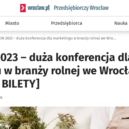
Serwis informacyjny wroclaw.pl podserwis: Strategi
Miasto
Przedsiębiorca
Nauka
AGROCON 2023 – duża konferencja dla marketingu w branży rolnej we Wrocławiu [PROGRAM, BILETY]
23 – duża konferencja dl
 w branży rolnej we Wroc
BILETY]
yk