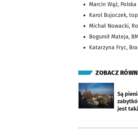
Marcin Wąż, Polsk
Karol Bujoczek, top
Michał Nowacki, Ro
Bogumił Mateja, BM
Katarzyna Fryc, Br
ZOBACZ RÓWN
otworzy się w nowej ka
Są pien
zabytkó
jest tak