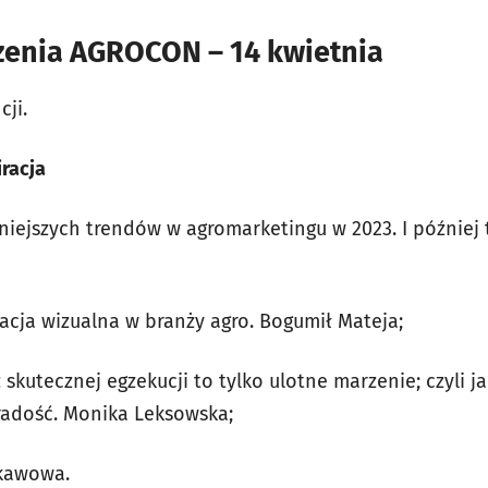
enia AGROCON – 14 kwietnia
cji.
iracja
żniejszych trendów w agromarketingu w 2023. I później 
acja wizualna w branży agro.
Bogumił Mateja;
z skutecznej egzekucji to tylko ulotne marzenie; czyli 
 radość.
Monika Leksowska;
 kawowa.