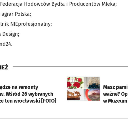
a Federacja Hodowców Bydła i Producentów Mleka;
 agrar Polska;
lnik NIEprofesjonalny;
 Design;
and24.
IEŻ
rcie
otworzy się w nowej karci
iądze na remonty
Masz pamią
w. Wśród 26 wybranych
ważne? Op
że ten wrocławski [FOTO]
w Muzeum 