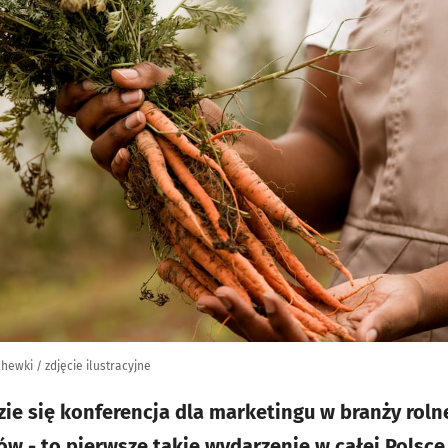
hewki / zdjęcie ilustracyjne
e się konferencja dla marketingu w branży roln
w - to pierwsze takie wydarzenie w całej Polsce.