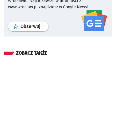
Wrocławiu.
Najciekawsze wiadomości z
www.wroclaw.pl znajdziesz w Google News!
profil
google news
serwisu wroclaw
Obserwuj
ZOBACZ TAKŻE