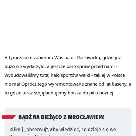
A tymczasem zabieram Was na ul. Racławicką, gdzie już
dużo się wydarzyło, a jeszcze parę spraw przed nami -
wybudowaliśmy tutaj halę sportów walki - takiej w Polsce
nie ma! Oprócz tego wyremontowane znane od lat baseny, a
tu gdzie teraz stoję budujemy boiska do piłki nożnej
BĄDŹ NA BIEŻĄCO Z WROCŁAWIEM!
Kliknij „obserwuj”, aby wiedzieć, co dzieje się we