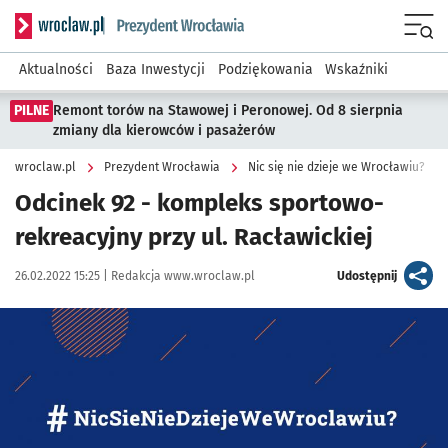
Serwis informacyjny wroclaw.pl podserwis: Prezydent Wroc
Menu
Aktualności
Baza Inwestycji
Podziękowania
Wskaźniki
PILNE
Remont torów na Stawowej i Peronowej. Od 8 sierpnia
zmiany dla kierowców i pasażerów
wroclaw.pl
Prezydent Wrocławia
Nic się nie dzieje we Wrocławiu?
Odcinek 92 - kompleks sportowo-
rekreacyjny przy ul. Racławickiej
Data publikacji:
Autor:
artykuł
26.02.2022 15:25 |
Redakcja www.wroclaw.pl
Udostępnij
Kliknij, aby powiększyć