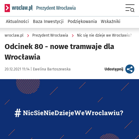
Serwis informacyjny wroclaw.pl podserwis: Prezydent Wroc
Menu
Aktualności
Baza Inwestycji
Podziękowania
Wskaźniki
wroclaw.pl
Prezydent Wrocławia
Nic się nie dzieje we Wrocławiu?
Odcinek 80 - nowe tramwaje dla
Wrocławia
Data publikacji:
Autor:
artykuł
20.12.2021 11:14 |
Ewelina Bartoszewska
Udostępnij
Kliknij, aby powiększyć