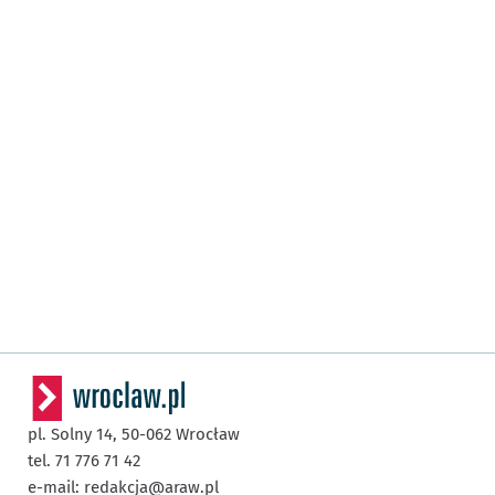
pl. Solny 14,
50-062
Wrocław
tel. 71 776 71 42
e-mail:
redakcja@araw.pl